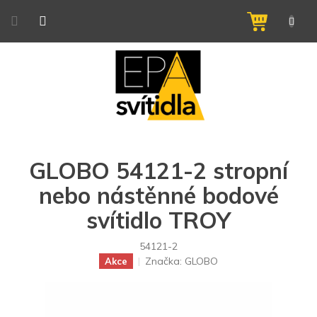
Přejít
na
NÁKUPNÍ
obsah
KOŠÍK
GLOBO 54121-2 stropní
nebo nástěnné bodové
svítidlo TROY
54121-2
Značka:
GLOBO
Akce