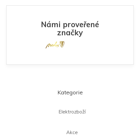
Námi proveřené
značky
Z
á
Kategorie
p
a
t
Elektrozboží
í
Akce