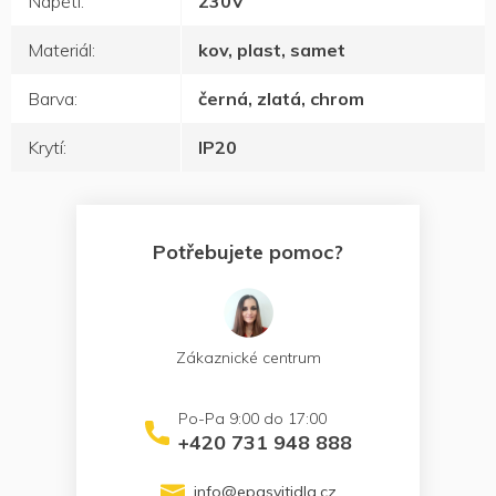
Napětí
:
230V
Materiál
:
kov, plast, samet
Barva
:
černá, zlatá, chrom
Krytí
:
IP20
Potřebujete pomoc?
Zákaznické centrum
+420 731 948 888
info
@
epasvitidla.cz