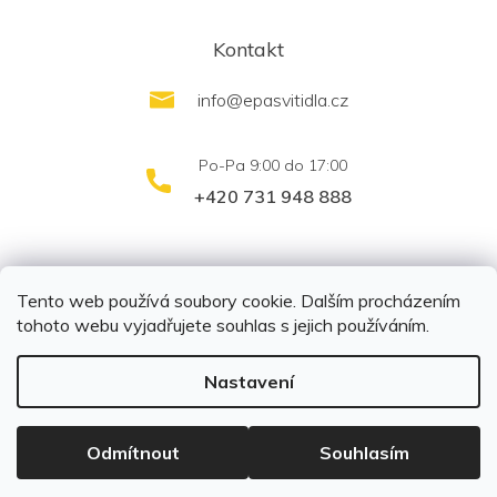
Kontakt
info
@
epasvitidla.cz
+420 731 948 888
outletsvítidel.cz
Montáž svítidel ELFAR s.r.o.
Tento web používá soubory cookie. Dalším procházením
tohoto webu vyjadřujete souhlas s jejich používáním.
Nastavení
Copyright 2026
EPA svítidla s.r.o.
. Všechna práva
vyhrazena.
Upravit nastavení cookies
Odmítnout
Souhlasím
Vytvořil Shoptet
|
Připravil Shoptetnamiru.cz