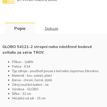
Popis
Diskuze
GLOBO 54121-2 stropní nebo nástěnné bodové
svítidlo ze série TROY.
Příkon - 2x8W
Patice - E14
Typ zdroje - používat pouze s led nebo úspornou žárovkou
Materiál - kov, samet, plast
Barva - chrom, černá, zlatá
Zdroj součást balení - ne
Výrobce - GLOBO
Šířka - 32 cm
Hloubka od zdi - 15 cm