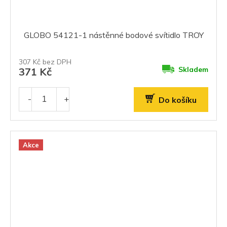
GLOBO 54121-1 nástěnné bodové svítidlo TROY
307 Kč bez DPH
Skladem
371 Kč
Do košíku
Akce