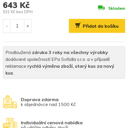
643 Kč
Skladem
531 Kč bez DPH
Měrná
cena:
Přidat do košíku
Prodloužená
záruka 3 roky na všechny výrobky
dodávané společností EPa Svítidla s.r.o. a v případě
reklamace
rychlá výměna zboží, starý kus za nový
kus
.
Doprava zdarma
k objednávce nad 1500 Kč
Individuální cenová nabídka
při větším odběru zboží