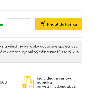
Přidat do košíku
em
y na všechny výrobky
dodávané společností
padě reklamace
rychlá výměna zboží, starý kus
Individuální cenová
1500
nabídka
při větším odběru zboží