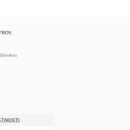
 TROY.
 žárovkou
ÍSTNOSTI