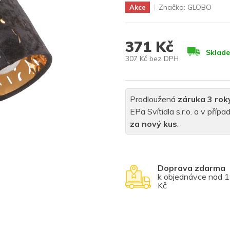
Značka:
GLOBO
Akce
371 Kč
Sklad
307 Kč bez DPH
Měrná
cena:
Prodloužená
záruka 3 rok
EPa Svítidla s.r.o. a v pří
za nový kus
.
Doprava zdarma
k objednávce nad 
Kč