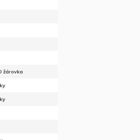
D žárovka
vky
vky