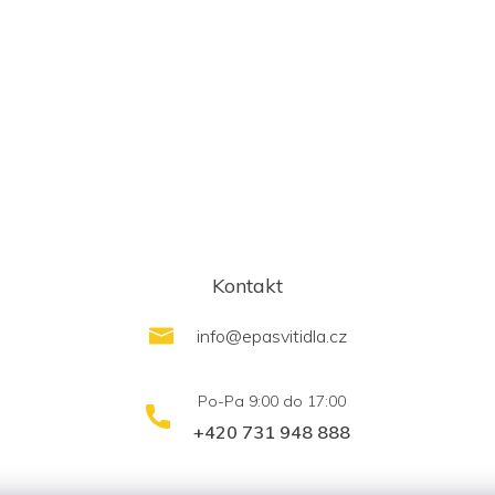
Kontakt
info
@
epasvitidla.cz
+420 731 948 888