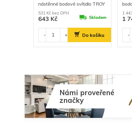
nástěnné bodové svítidlo TROY
bodo
531 Kč bez DPH
1 44
Skladem
643 Kč
1 7
Do košíku
Námi proveřené
značky