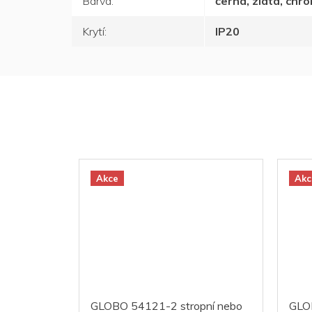
Barva
:
černá, zlatá, chr
Krytí
:
IP20
Akce
Akc
GLOBO 54121-2 stropní nebo
GLO