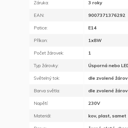
Záruka
:
3 roky
EAN
:
9007371376292
Patice
:
E14
Příkon
:
1x8W
Počet žárovek
:
1
Typ žárovky
:
Úsporná nebo LE
Světelný tok
:
dle zvolené žáro
Barva světla
:
dle zvolené žáro
Napětí
:
230V
Materiál
:
kov, plast, samet