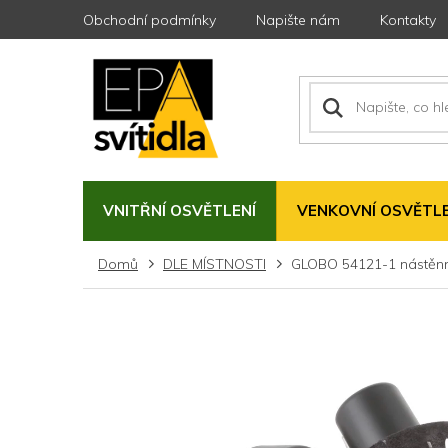
Přejít
Obchodní podmínky
Napište nám
Kontakty
na
obsah
VNITŘNÍ OSVĚTLENÍ
VENKOVNÍ OSVĚTLE
Domů
DLE MÍSTNOSTI
GLOBO 54121-1 nástěnn