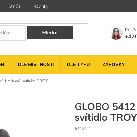
O nás
Novinky
Hledat
+42
NÍ
DLE MÍSTNOSTI
DLE TYPU
ŽÁROVKY
é bodové svítidlo TROY
GLOBO 54121
svítidlo TROY
54121-1