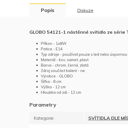
Popis
Diskuze
GLOBO 54121-1 nástěnné svítidlo ze série
Příkon - 1x8W
Patice - E14
Typ zdroje - používat pouze s led nebo úspornou
Materiál - kov, samet, plast
Barva - chrom, černá, zlatá
Zdroj součást balení - ne
Výrobce - GLOBO
Šířka - 8 cm
Výška - 12 cm
Hloubka od zdi - 12 cm
Kategorie
:
SVÍTIDLA DLE M