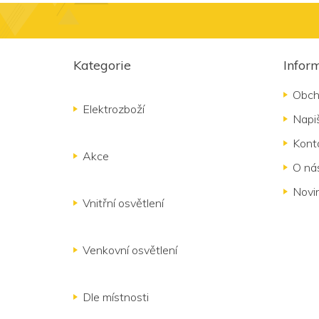
Z
á
Kategorie
Infor
p
a
Obch
t
Elektrozboží
Napi
í
Kont
Akce
O ná
Novi
Vnitřní osvětlení
Venkovní osvětlení
Dle místnosti