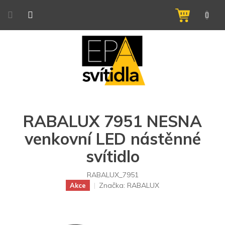
Přejít
na
NÁKUPNÍ
obsah
KOŠÍK
RABALUX 7951 NESNA
venkovní LED nástěnné
svítidlo
RABALUX_7951
Značka:
RABALUX
Akce