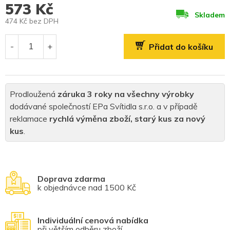
573 Kč
Skladem
474 Kč bez DPH
Měrná
cena:
Přidat do košíku
Prodloužená
záruka 3 roky na všechny výrobky
dodávané společností EPa Svítidla s.r.o. a v případě
reklamace
rychlá výměna zboží, starý kus za nový
kus
.
Doprava zdarma
k objednávce nad 1500 Kč
Individuální cenová nabídka
při větším odběru zboží