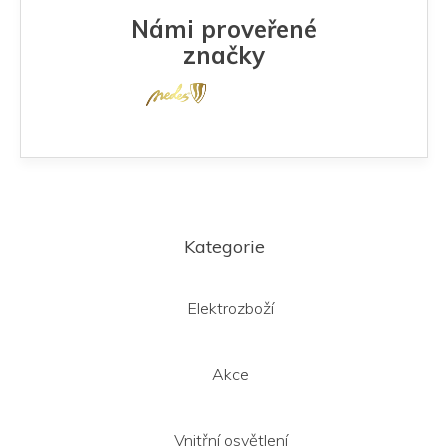
Námi proveřené
značky
Z
á
Kategorie
p
a
t
Elektrozboží
í
Akce
Vnitřní osvětlení