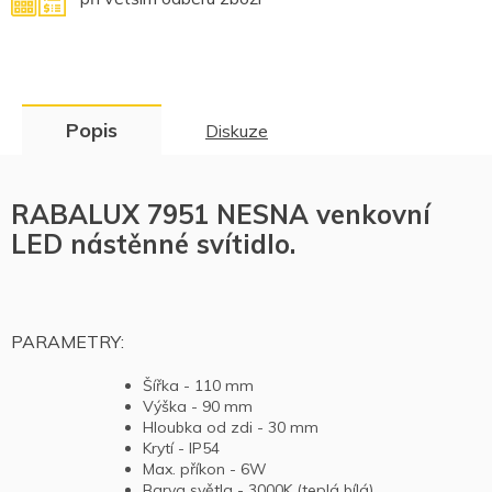
Popis
Diskuze
RABALUX 7951 NESNA venkovní
LED nástěnné svítidlo.
PARAMETRY:
Šířka - 110 mm
Výška - 90 mm
Hloubka od zdi - 30 mm
Krytí - IP54
Max. příkon - 6W
Barva světla - 3000K (teplá bílá)