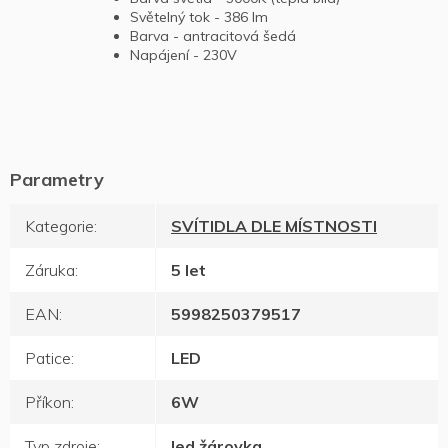
Světelný tok - 386 lm
Barva - antracitová šedá
Napájení - 230V
Kategorie
:
SVÍTIDLA DLE MÍSTNOSTI
Záruka
:
5 let
EAN
:
5998250379517
Patice
:
LED
Příkon
:
6W
Typ zdroje
:
led žárovka