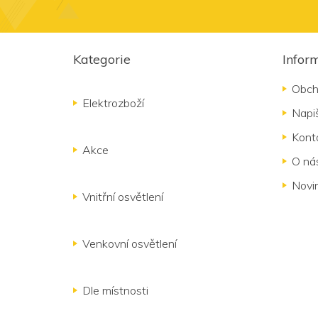
Z
á
Kategorie
Infor
p
a
Obch
t
Elektrozboží
Napi
í
Kont
Akce
O ná
Novi
Vnitřní osvětlení
Venkovní osvětlení
Dle místnosti