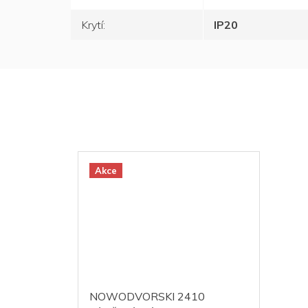
Krytí
:
IP20
Akce
NOWODVORSKI 2410