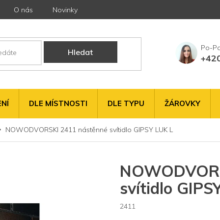
O nás
Novinky
Hledat
+42
NÍ
DLE MÍSTNOSTI
DLE TYPU
ŽÁROVKY
NOWODVORSKI 2411 nástěnné svítidlo GIPSY LUK L
NOWODVORSK
svítidlo GIPS
2411