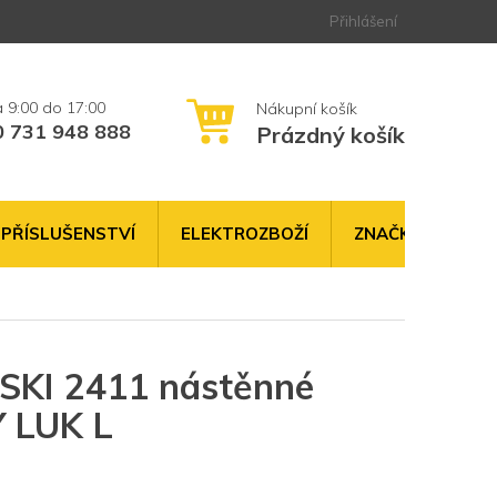
Přihlášení
0 731 948 888
Prázdný košík
NÁKUPNÍ
KOŠÍK
PŘÍSLUŠENSTVÍ
ELEKTROZBOŽÍ
ZNAČKY
I 2411 nástěnné
Y LUK L