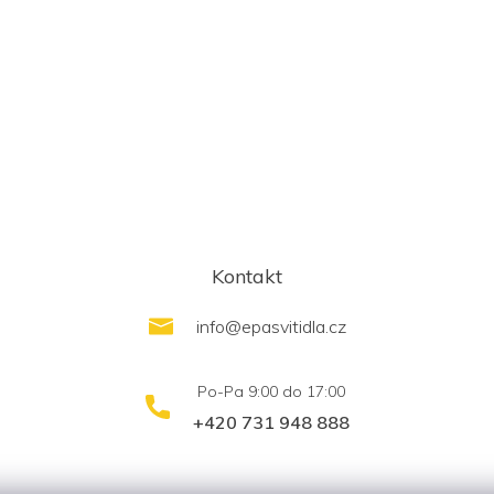
Kontakt
info
@
epasvitidla.cz
+420 731 948 888