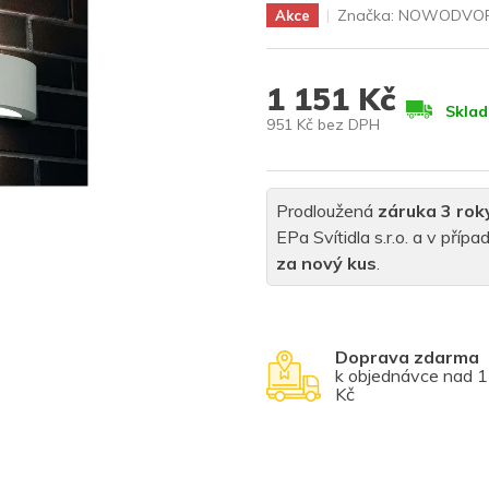
Značka:
NOWODVOR
Akce
1 151 Kč
Skla
951 Kč bez DPH
Měrná
cena:
Prodloužená
záruka 3 rok
EPa Svítidla s.r.o. a v pří
za nový kus
.
Doprava zdarma
k objednávce nad 
Kč