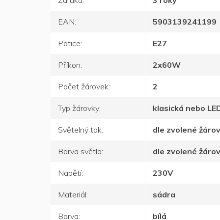
Záruka
:
3 roky
EAN
:
5903139241199
Patice
:
E27
Příkon
:
2x60W
Počet žárovek
:
2
Typ žárovky
:
klasická nebo LE
Světelný tok
:
dle zvolené žáro
Barva světla
:
dle zvolené žáro
Napětí
:
230V
Materiál
:
sádra
Barva
:
bílá