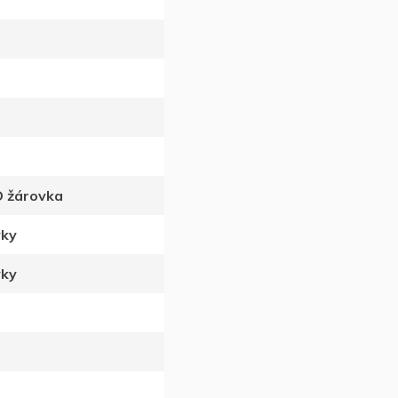
D žárovka
vky
vky