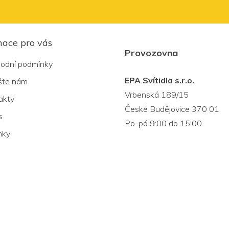
mace pro vás
Provozovna
odní podmínky
EPA Svítidla s.r.o.
šte nám
Vrbenská 189/15
akty
České Budějovice 370 01
s
Po-pá 9:00 do 15:00
nky