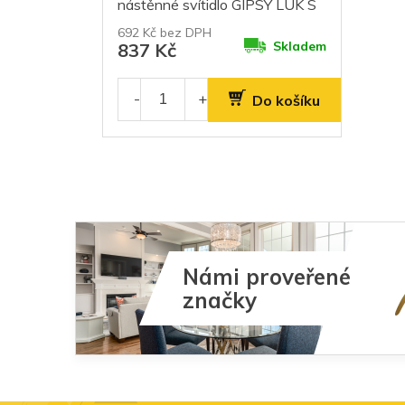
nástěnné svítidlo GIPSY LUK S
692 Kč bez DPH
Skladem
837 Kč
Do košíku
Námi proveřené
značky