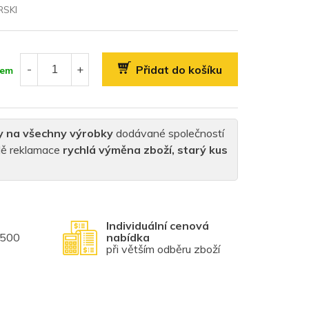
SKI
Přidat do košíku
dem
y na všechny výrobky
dodávané společností
padě reklamace
rychlá výměna zboží, starý kus
Individuální cenová
1500
nabídka
při větším odběru zboží