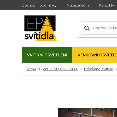
Přejít
Obchodní podmínky
Napište nám
Kontakty
na
obsah
VNITŘNÍ OSVĚTLENÍ
VENKOVNÍ OSVĚTLE
Domů
VNITŘNÍ OSVĚTLENÍ
Nástěnná svítidla