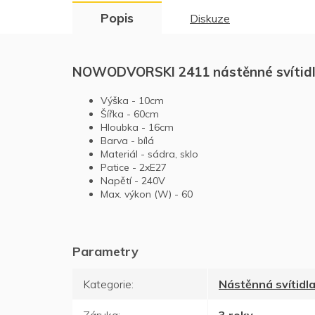
Popis
Diskuze
NOWODVORSKI 2411 nástěnné svítidl
Výška
-
10
cm
Šířka
-
60
cm
Hloubka
-
16
cm
Barva
-
bílá
Materiál
-
sádra, sklo
Patice -
2xE27
Napětí
-
240
V
Max. výkon (W)
-
60
Kategorie
:
Nástěnná svítidl