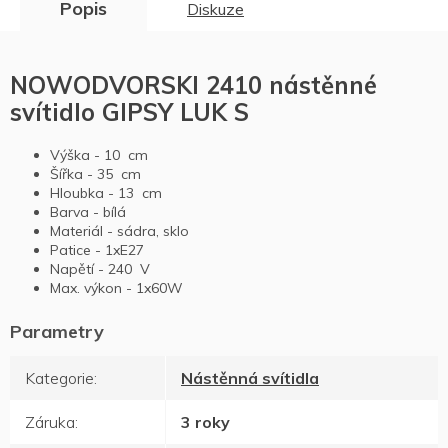
Popis
Diskuze
NOWODVORSKI 2410 nástěnné
svítidlo GIPSY LUK S
Výška -
10
cm
Šířka
-
35
cm
Hloubka
-
13
cm
Barva
-
bílá
Materiál
-
sádra, sklo
Patice
-
1xE27
Napětí
-
240
V
Max. výkon
- 1x
60W
Kategorie
:
Nástěnná svítidla
Záruka
:
3 roky