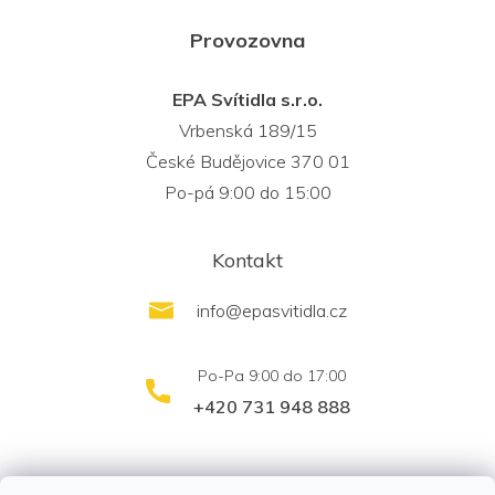
Provozovna
EPA Svítidla s.r.o.
Vrbenská 189/15
České Budějovice 370 01
Po-pá 9:00 do 15:00
Kontakt
info
@
epasvitidla.cz
+420 731 948 888
outletsvítidel.cz
Montáž svítidel ELFAR s.r.o.