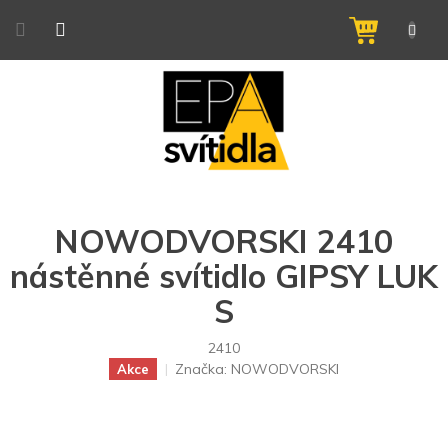
Přejít
na
NÁKUPNÍ
obsah
KOŠÍK
NOWODVORSKI 2410
nástěnné svítidlo GIPSY LUK
S
2410
Značka:
NOWODVORSKI
Akce