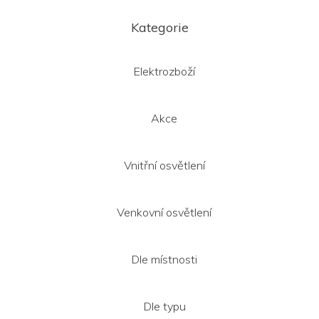
Z
á
Kategorie
p
a
t
Elektrozboží
í
Akce
Vnitřní osvětlení
Venkovní osvětlení
Dle místnosti
Dle typu