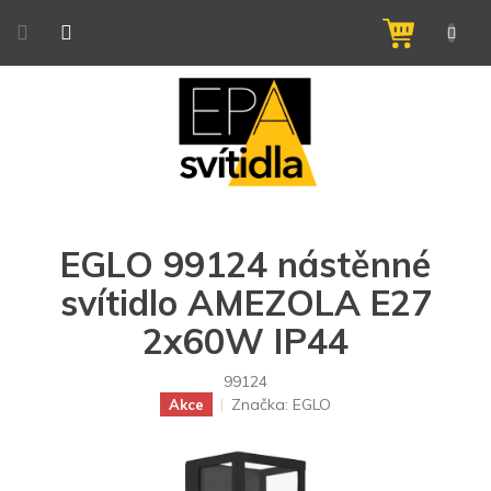
Přejít
na
NÁKUPNÍ
obsah
KOŠÍK
EGLO 99124 nástěnné
svítidlo AMEZOLA E27
2x60W IP44
99124
Značka:
EGLO
Akce