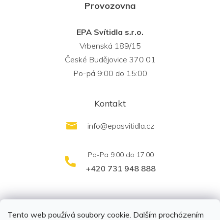
Provozovna
EPA Svítidla s.r.o.
Vrbenská 189/15
České Budějovice 370 01
Po-pá 9:00 do 15:00
Kontakt
info
@
epasvitidla.cz
+420 731 948 888
outletsvítidel.cz
Montáž svítidel ELFAR s.r.o.
Tento web používá soubory cookie. Dalším procházením