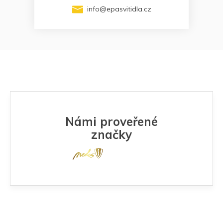
info
@
epasvitidla.cz
Námi proveřené
značky
Z