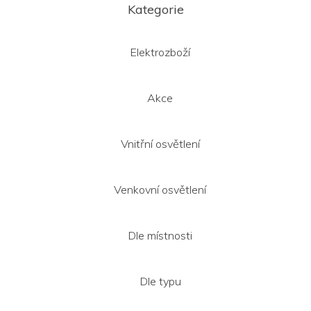
á
Kategorie
p
a
t
Elektrozboží
í
Akce
Vnitřní osvětlení
Venkovní osvětlení
Dle místnosti
Dle typu