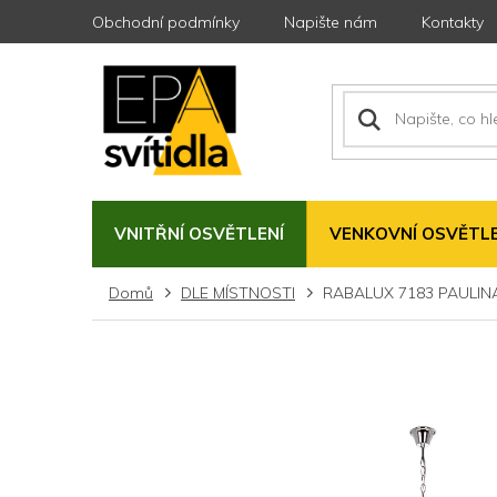
Přejít
Obchodní podmínky
Napište nám
Kontakty
na
obsah
VNITŘNÍ OSVĚTLENÍ
VENKOVNÍ OSVĚTLE
Domů
DLE MÍSTNOSTI
RABALUX 7183 PAULINA 