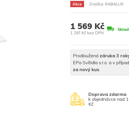
Značka:
RABALUX
Akce
1 569 Kč
Skla
1 297 Kč bez DPH
Měrná
cena:
Prodloužená
záruka 3 rok
EPa Svítidla s.r.o. a v pří
za nový kus
.
Doprava zdarma
k objednávce nad 
Kč