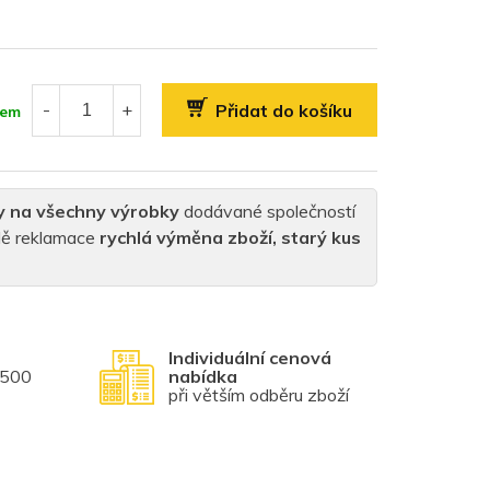
Přidat do košíku
dem
y na všechny výrobky
dodávané společností
padě reklamace
rychlá výměna zboží, starý kus
Individuální cenová
1500
nabídka
při větším odběru zboží