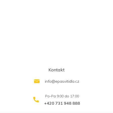
Kontakt
info
@
epasvitidla.cz
+420 731 948 888