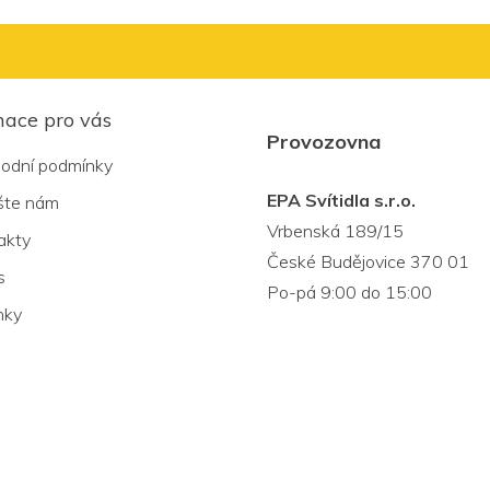
mace pro vás
Provozovna
odní podmínky
EPA Svítidla s.r.o.
šte nám
Vrbenská 189/15
akty
České Budějovice 370 01
s
Po-pá 9:00 do 15:00
nky