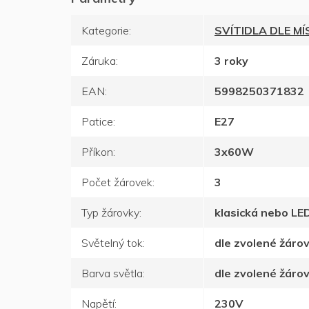
Kategorie
:
SVÍTIDLA DLE M
Záruka
:
3 roky
EAN
:
5998250371832
Patice
:
E27
Příkon
:
3x60W
Počet žárovek
:
3
Typ žárovky
:
klasická nebo LE
Světelný tok
:
dle zvolené žáro
Barva světla
:
dle zvolené žáro
Napětí
:
230V