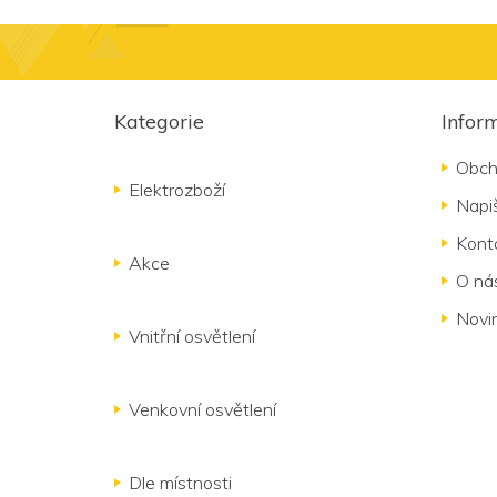
Z
á
Kategorie
Infor
p
a
Obch
t
Elektrozboží
Napi
í
Kont
Akce
O ná
Novi
Vnitřní osvětlení
Venkovní osvětlení
Dle místnosti