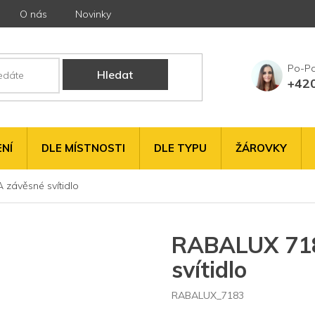
O nás
Novinky
Hledat
+42
NÍ
DLE MÍSTNOSTI
DLE TYPU
ŽÁROVKY
závěsné svítidlo
RABALUX 718
svítidlo
RABALUX_7183