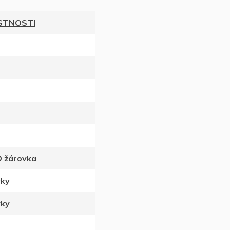
ÍSTNOSTI
D žárovka
vky
vky