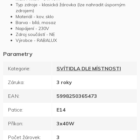
Typ zdroje - klasická žárovka (lze nahradit úsporným
zdrojem)
Materiál - kov, sklo
Barva - bílá, mosaz
Napájení - 230V
Zdroj součástí - NE
Výrobce - RABALUX
Kategorie
:
SVÍTIDLA DLE MÍSTNOSTI
Záruka
:
3 roky
EAN
:
5998250365473
Patice
:
E14
Příkon
:
3x40W
Počet žárovek
:
3