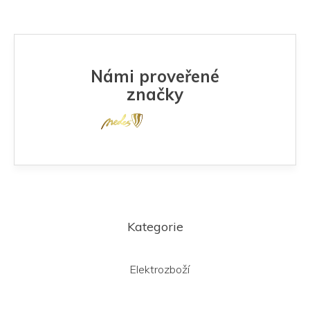
Námi proveřené
značky
Z
á
Kategorie
p
a
t
Elektrozboží
í