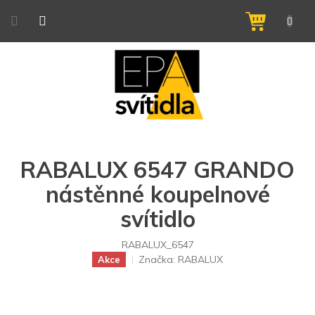
Přejít
na
NÁKUPNÍ
obsah
KOŠÍK
RABALUX 6547 GRANDO
nástěnné koupelnové
svítidlo
RABALUX_6547
Značka:
RABALUX
Akce