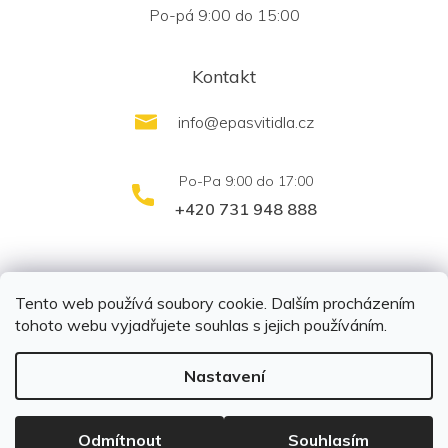
Po-pá 9:00 do 15:00
Kontakt
info
@
epasvitidla.cz
+420 731 948 888
outletsvítidel.cz
Montáž svítidel ELFAR s.r.o.
Tento web používá soubory cookie. Dalším procházením
tohoto webu vyjadřujete souhlas s jejich používáním.
Nastavení
Copyright 2026
EPA svítidla s.r.o.
. Všechna práva
vyhrazena.
Upravit nastavení cookies
Odmítnout
Souhlasím