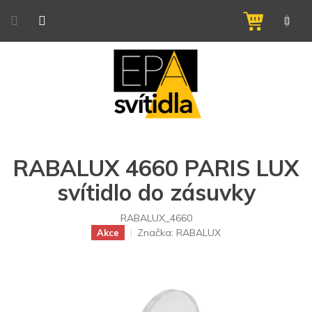
Přejít
na
NÁKUPNÍ
obsah
KOŠÍK
RABALUX 4660 PARIS LUX
svítidlo do zásuvky
RABALUX_4660
Značka:
RABALUX
Akce