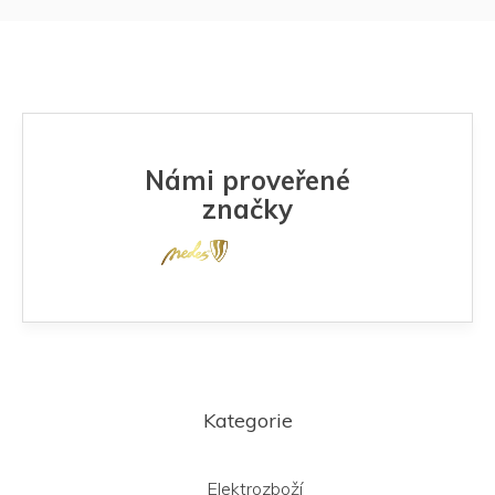
Námi proveřené
značky
Z
á
Kategorie
p
a
t
Elektrozboží