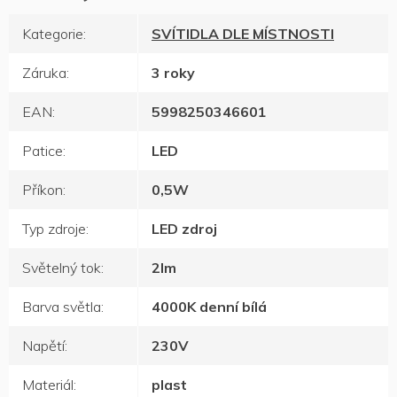
Kategorie
:
SVÍTIDLA DLE MÍSTNOSTI
Záruka
:
3 roky
EAN
:
5998250346601
Patice
:
LED
Příkon
:
0,5W
Typ zdroje
:
LED zdroj
Světelný tok
:
2lm
Barva světla
:
4000K denní bílá
Napětí
:
230V
Materiál
:
plast