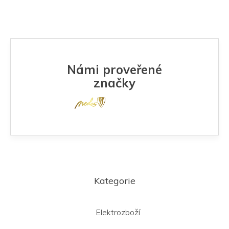
Námi proveřené
značky
Z
á
Kategorie
p
a
t
Elektrozboží
í