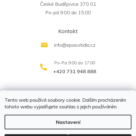
České Budějovice 370 01
Po-pá 9:00 do 15:00
Kontakt
info
@
epasvitidla.cz
+420 731 948 888
outletsvítidel.cz
Montáž svítidel ELFAR s.r.o.
Tento web používá soubory cookie. Dalším procházením
tohoto webu vyjadřujete souhlas s jejich používáním.
Nastavení
Copyright 2026
EPA svítidla s.r.o.
. Všechna práva