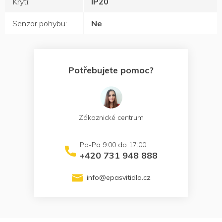
Krytí
:
IP20
Senzor pohybu
:
Ne
Potřebujete pomoc?
Zákaznické centrum
+420 731 948 888
info
@
epasvitidla.cz