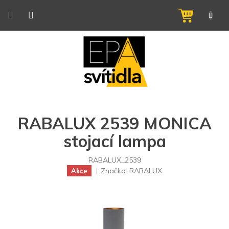
Přejít
na
NÁKUPNÍ
obsah
KOŠÍK
RABALUX 2539 MONICA
stojací lampa
RABALUX_2539
Značka:
RABALUX
Akce