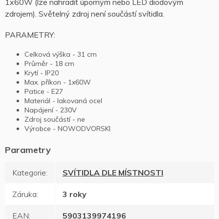
1x60W (lze nahradit úporným nebo LED diodovým
zdrojem). Světelný zdroj není součástí svítidla.
PARAMETRY:
Celková výška - 31 cm
Průměr - 18 cm
Krytí - IP20
Max. příkon - 1x60W
Patice - E27
Materiál - lakovaná ocel
Napájení - 230V
Zdroj součástí - ne
Výrobce - NOWODVORSKI
Kategorie
:
SVÍTIDLA DLE MÍSTNOSTI
Záruka
:
3 roky
EAN
:
5903139974196