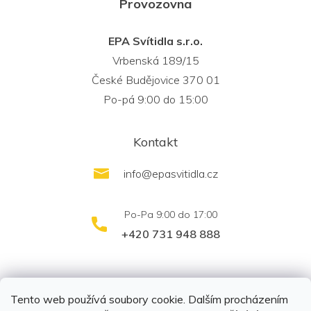
Provozovna
EPA Svítidla s.r.o.
Vrbenská 189/15
České Budějovice 370 01
Po-pá 9:00 do 15:00
Kontakt
info
@
epasvitidla.cz
+420 731 948 888
outletsvítidel.cz
Montáž svítidel ELFAR s.r.o.
Tento web používá soubory cookie. Dalším procházením