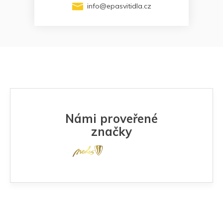
info
@
epasvitidla.cz
Námi proveřené
značky
Z