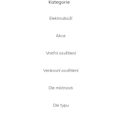
á
Kategorie
p
a
t
Elektrozboží
í
Akce
Vnitřní osvětlení
Venkovní osvětlení
Dle místnosti
Dle typu