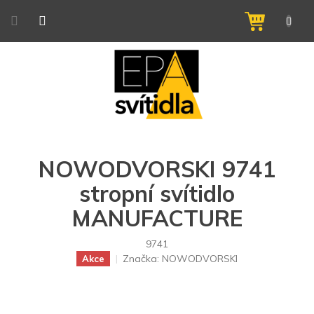
Přejít
na
NÁKUPNÍ
obsah
KOŠÍK
NOWODVORSKI 9741
stropní svítidlo
MANUFACTURE
9741
Značka:
NOWODVORSKI
Akce