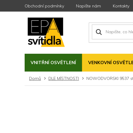
Přejít
Obchodní podmínky
Napište nám
Kontakty
na
obsah
VNITŘNÍ OSVĚTLENÍ
VENKOVNÍ OSVĚTLE
Domů
DLE MÍSTNOSTI
NOWODVORSKI 9537 stro