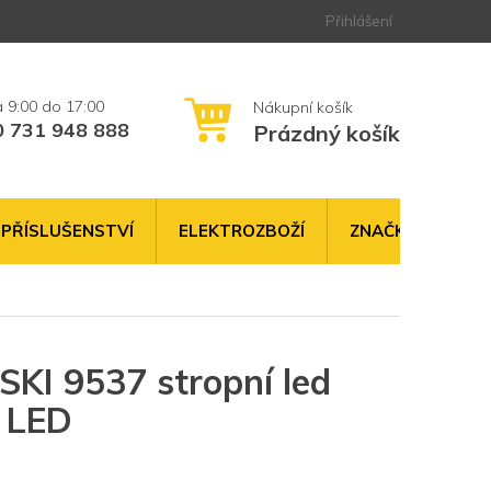
Přihlášení
0 731 948 888
Prázdný košík
NÁKUPNÍ
KOŠÍK
PŘÍSLUŠENSTVÍ
ELEKTROZBOŽÍ
ZNAČKY
 9537 stropní led
T LED