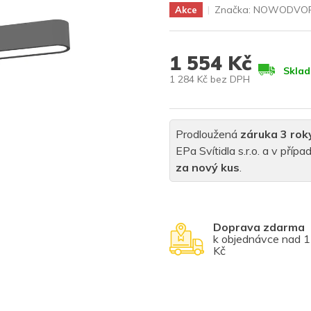
Značka:
NOWODVOR
Akce
1 554 Kč
Skla
1 284 Kč bez DPH
Měrná
cena:
Prodloužená
záruka 3 rok
EPa Svítidla s.r.o. a v pří
za nový kus
.
Doprava zdarma
k objednávce nad 
Kč