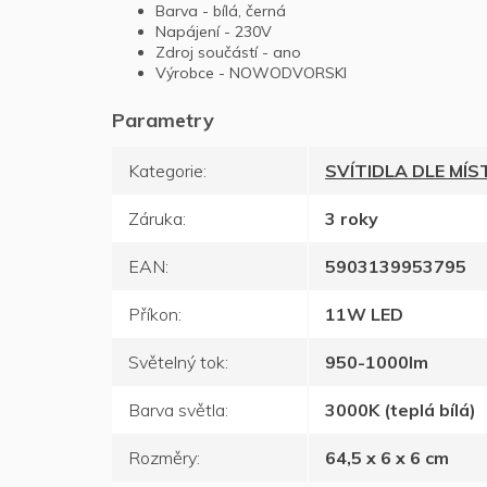
Barva - bílá, černá
Napájení - 230V
Zdroj součástí - ano
Výrobce - NOWODVORSKI
Kategorie
:
SVÍTIDLA DLE MÍ
Záruka
:
3 roky
EAN
:
5903139953795
Příkon
:
11W LED
Světelný tok
:
950-1000lm
Barva světla
:
3000K (teplá bílá)
Rozměry
:
64,5 x 6 x 6 cm