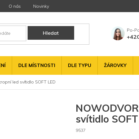
O nás
Novinky
Hledat
+42
NÍ
DLE MÍSTNOSTI
DLE TYPU
ŽÁROVKY
pní led svítidlo SOFT LED
NOWODVORSKI
svítidlo SOF
9537