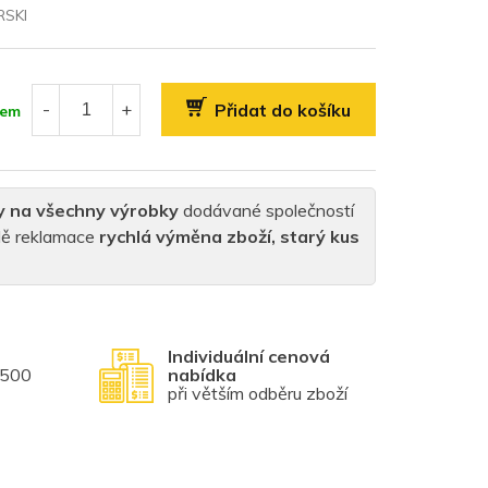
SKI
Přidat do košíku
dem
y na všechny výrobky
dodávané společností
padě reklamace
rychlá výměna zboží, starý kus
Individuální cenová
1500
nabídka
při větším odběru zboží