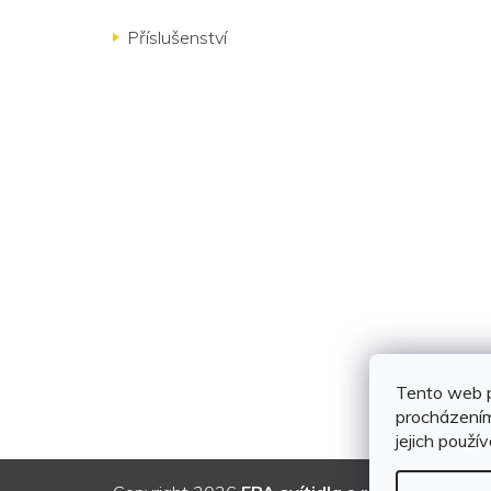
Příslušenství
Tento web p
procházením
jejich použí