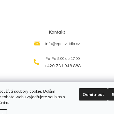
Kontakt
info
@
epasvitidla.cz
+420 731 948 888
outletsvítidel.cz
Montáž svítidel ELFAR s.r.o.
oužívá soubory cookie. Dalším
Odmítnout
S
 tohoto webu vyjadřujete souhlas s
váním.