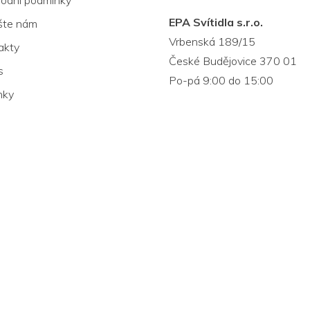
odní podmínky
EPA Svítidla s.r.o.
šte nám
Vrbenská 189/15
akty
České Budějovice 370 01
s
Po-pá 9:00 do 15:00
nky