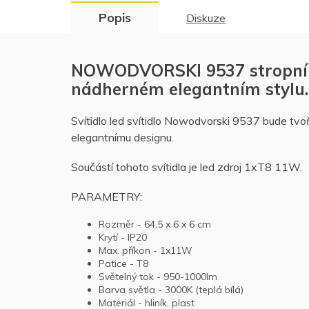
Popis
Diskuze
NOWODVORSKI 9537 stropní le
nádherném elegantním stylu. S
Svítidlo led svítidlo Nowodvorski 9537 bude tvoř
elegantnímu designu.
Součástí tohoto svítidla je led zdroj 1xT8 11W.
PARAMETRY:
Rozměr - 64,5 x 6 x 6 cm
Krytí - IP20
Max. příkon - 1x11W
Patice - T8
Světelný tok - 950-1000lm
Barva světla - 3000K (teplá bílá)
Materiál - hliník, plast