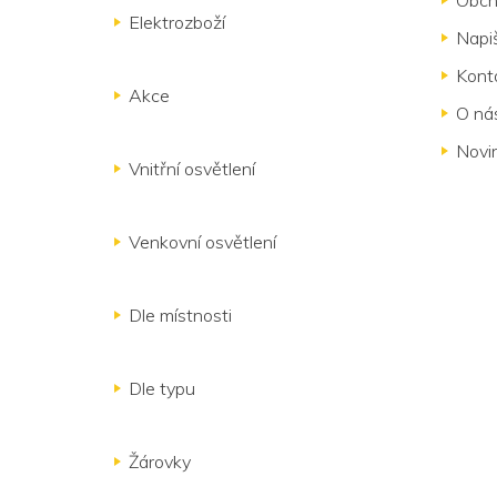
Obch
t
Elektrozboží
Napi
í
Kont
Akce
O ná
Novi
Vnitřní osvětlení
Venkovní osvětlení
Dle místnosti
Dle typu
Žárovky