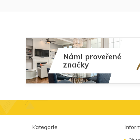
Námi proveřené
značky
Z
á
Kategorie
Infor
p
a