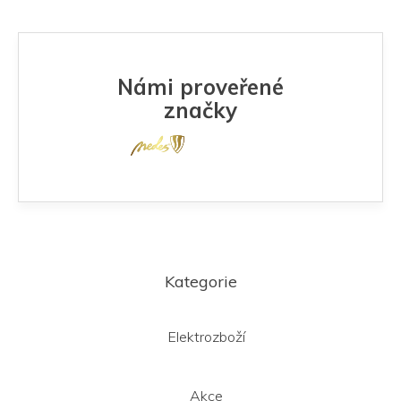
Námi proveřené
značky
Z
á
Kategorie
p
a
t
Elektrozboží
í
Akce