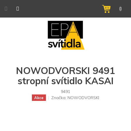
Přejít
na
NÁKUPNÍ
obsah
KOŠÍK
NOWODVORSKI 9491
stropní svítidlo KASAI
9491
Značka:
NOWODVORSKI
Akce