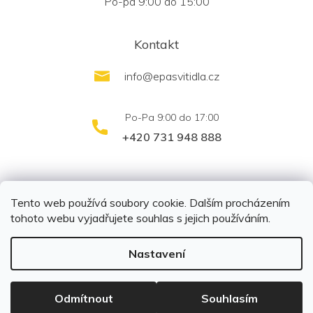
Po-pá 9:00 do 15:00
Kontakt
info
@
epasvitidla.cz
+420 731 948 888
outletsvítidel.cz
Montáž svítidel ELFAR s.r.o.
Tento web používá soubory cookie. Dalším procházením
tohoto webu vyjadřujete souhlas s jejich používáním.
Nastavení
Copyright 2026
EPA svítidla s.r.o.
. Všechna práva
vyhrazena.
Upravit nastavení cookies
Odmítnout
Souhlasím
Vytvořil Shoptet
|
Připravil Shoptetnamiru.cz