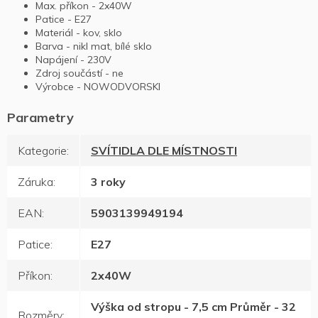
Max. příkon - 2x40W
Patice - E27
Materiál - kov, sklo
Barva - nikl mat, bílé sklo
Napájení - 230V
Zdroj součástí - ne
Výrobce - NOWODVORSKI
Kategorie
:
SVÍTIDLA DLE MÍSTNOSTI
Záruka
:
3 roky
EAN
:
5903139949194
Patice
:
E27
Příkon
:
2x40W
Výška od stropu - 7,5 cm Průměr - 32
Rozměry
: