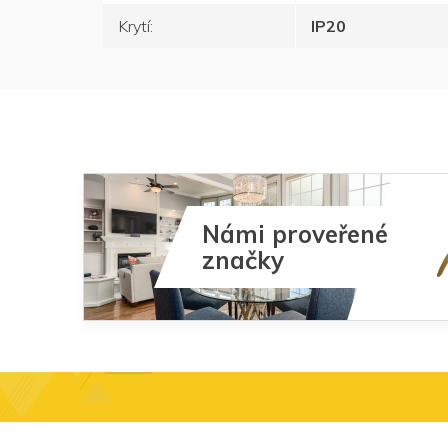
Krytí
:
IP20
Námi proveřené
značky
Z