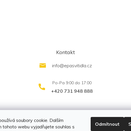
Kontakt
info
@
epasvitidla.cz
+420 731 948 888
outletsvítidel.cz
Montáž svítidel ELFAR s.r.o.
oužívá soubory cookie. Dalším
Odmítnout
S
 tohoto webu vyjadřujete souhlas s