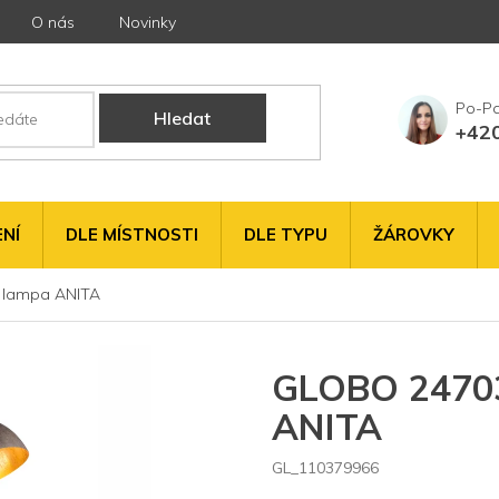
O nás
Novinky
Hledat
+42
NÍ
DLE MÍSTNOSTI
DLE TYPU
ŽÁROVKY
í lampa ANITA
GLOBO 24703
ANITA
GL_110379966