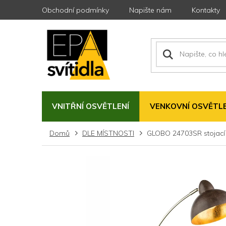
Přejít
Obchodní podmínky
Napište nám
Kontakty
na
obsah
VNITŘNÍ OSVĚTLENÍ
VENKOVNÍ OSVĚTLE
Domů
DLE MÍSTNOSTI
GLOBO 24703SR stojac