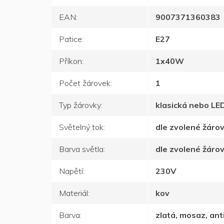
EAN
:
9007371360383
Patice
:
E27
Příkon
:
1x40W
Počet žárovek
:
1
Typ žárovky
:
klasická nebo LE
Světelný tok
:
dle zvolené žáro
Barva světla
:
dle zvolené žáro
Napětí
:
230V
Materiál
:
kov
Barva
:
zlatá, mosaz, ant