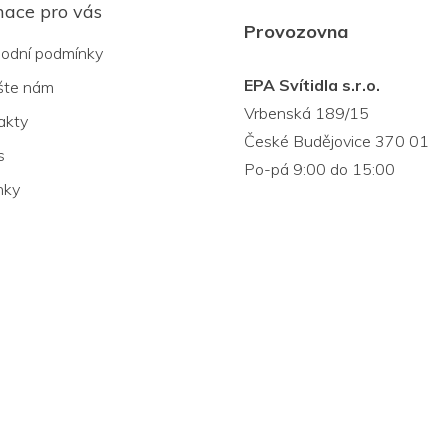
mace pro vás
Provozovna
odní podmínky
EPA Svítidla s.r.o.
šte nám
Vrbenská 189/15
akty
České Budějovice 370 01
s
Po-pá 9:00 do 15:00
nky