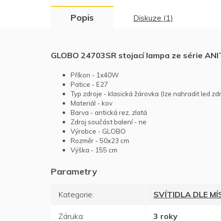
Popis
Diskuze (1)
GLOBO 24703SR stojací lampa ze série AN
Příkon - 1x40W
Patice - E27
Typ zdroje - klasická žárovka (lze nahradit led zd
Materiál - kov
Barva - antická rez, zlatá
Zdroj součást balení - ne
Výrobce - GLOBO
Rozměr - 50x23 cm
Výška - 155 cm
Kategorie
:
SVÍTIDLA DLE M
Záruka
:
3 roky