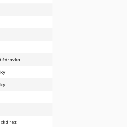
D žárovka
vky
vky
ická rez