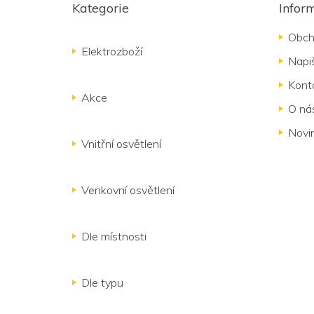
á
Kategorie
Infor
p
a
Obch
t
Elektrozboží
Napi
í
Kont
Akce
O ná
Novi
Vnitřní osvětlení
Venkovní osvětlení
Dle místnosti
Dle typu