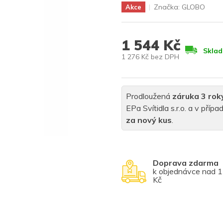
Značka:
GLOBO
Akce
1 544 Kč
Skla
1 276 Kč bez DPH
Měrná
cena:
Prodloužená
záruka 3 rok
EPa Svítidla s.r.o. a v pří
za nový kus
.
Doprava zdarma
k objednávce nad 
Kč