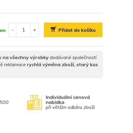
Přidat do košíku
dem
y na všechny výrobky
dodávané společností
padě reklamace
rychlá výměna zboží, starý kus
Individuální cenová
1500
nabídka
při větším odběru zboží