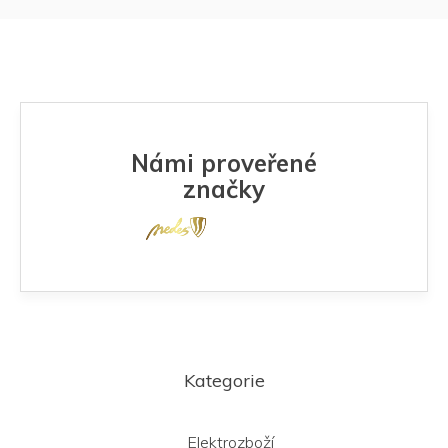
Námi proveřené
značky
Z
á
Kategorie
p
a
t
Elektrozboží