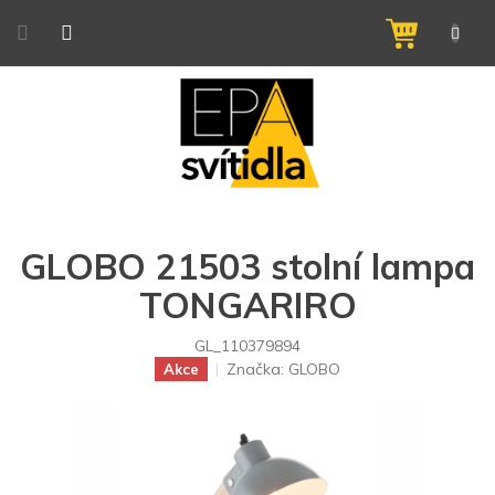
Přejít
na
NÁKUPNÍ
obsah
KOŠÍK
GLOBO 21503 stolní lampa
TONGARIRO
GL_110379894
Značka:
GLOBO
Akce