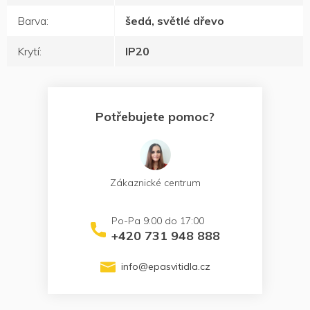
Barva
:
šedá, světlé dřevo
Krytí
:
IP20
Potřebujete pomoc?
Zákaznické centrum
+420 731 948 888
info
@
epasvitidla.cz