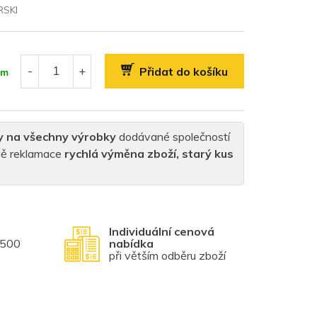
SKI
Přidat do košíku
em
y na všechny výrobky
dodávané společností
padě reklamace
rychlá výměna zboží, starý kus
Individuální cenová
1500
nabídka
při větším odběru zboží