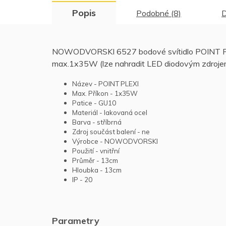
Popis
Podobné (8)
D
NOWODVORSKI 6527 bodové svítidlo POINT PLEXI 
max.1x35W (lze nahradit LED diodovým zdrojem)
Název - POINT PLEXI
Max. Příkon - 1x35W
Patice - GU10
Materiál - lakovaná ocel
Barva - stříbrná
Zdroj součást balení - ne
Výrobce - NOWODVORSKI
Použití - vnitřní
Průměr - 13cm
Hloubka - 13cm
IP - 20