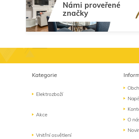
Námi proveřené
značky
Z
á
Kategorie
Infor
p
a
Obch
t
Elektrozboží
Napi
í
Kont
Akce
O ná
Novi
Vnitřní osvětlení