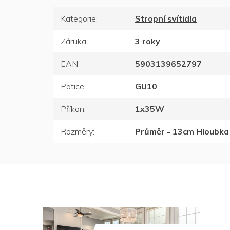
Kategorie
:
Stropní svítidla
Záruka
:
3 roky
EAN
:
5903139652797
Patice
:
GU10
Příkon
:
1x35W
Rozměry
:
Průměr - 13cm Hloubka