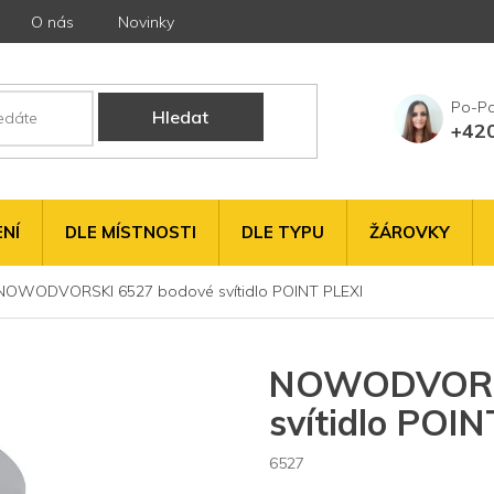
O nás
Novinky
Hledat
+42
NÍ
DLE MÍSTNOSTI
DLE TYPU
ŽÁROVKY
NOWODVORSKI 6527 bodové svítidlo POINT PLEXI
NOWODVORSK
svítidlo POIN
6527