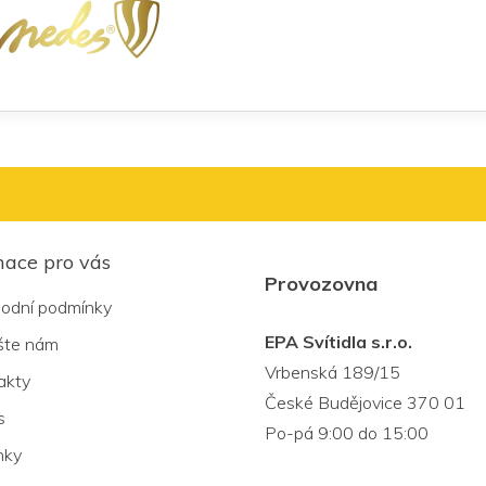
mace pro vás
Provozovna
odní podmínky
EPA Svítidla s.r.o.
šte nám
Vrbenská 189/15
akty
České Budějovice 370 01
s
Po-pá 9:00 do 15:00
nky