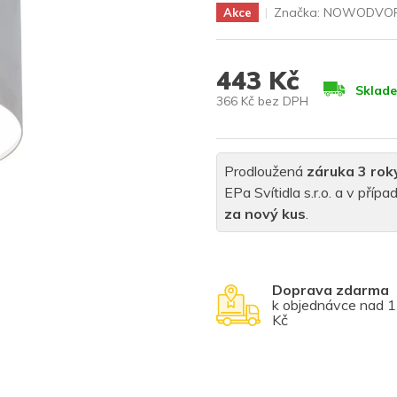
Značka:
NOWODVOR
Akce
443 Kč
Sklad
366 Kč bez DPH
Měrná
cena:
Prodloužená
záruka 3 rok
EPa Svítidla s.r.o. a v pří
za nový kus
.
Doprava zdarma
k objednávce nad 
Kč