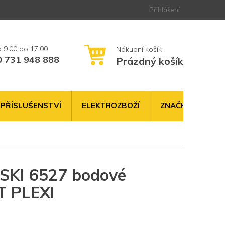
Přihlášení
0 731 948 888
Prázdný košík
NÁKUPNÍ
KOŠÍK
PŘÍSLUŠENSTVÍ
ELEKTROZBOŽÍ
ZNAČKY
I 6527 bodové
T PLEXI