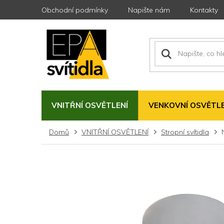
Přejít
Obchodní podmínky
Napište nám
Kontakty
na
obsah
VNITŘNÍ OSVĚTLENÍ
VENKOVNÍ OSVĚTLE
Domů
VNITŘNÍ OSVĚTLENÍ
Stropní svítidla