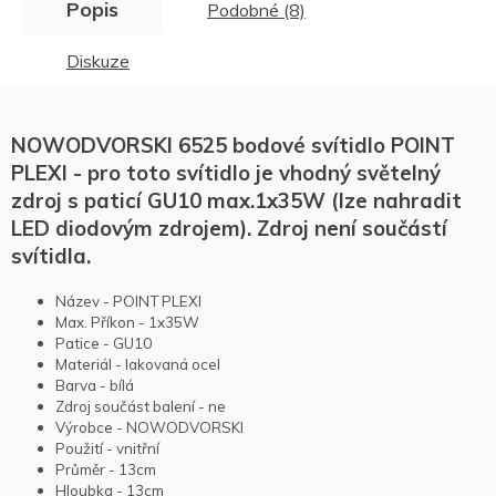
Popis
Podobné (8)
Diskuze
NOWODVORSKI 6525 bodové svítidlo POINT
PLEXI - pro toto svítidlo je vhodný světelný
zdroj s paticí GU10 max.1x35W (lze nahradit
LED diodovým zdrojem). Zdroj není součástí
svítidla.
Název - POINT PLEXI
Max. Příkon - 1x35W
Patice - GU10
Materiál - lakovaná ocel
Barva - bílá
Zdroj součást balení - ne
Výrobce - NOWODVORSKI
Použití - vnitřní
Průměr - 13cm
Hloubka - 13cm