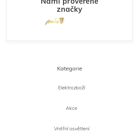
Námi proveřené
značky
Z
á
Kategorie
p
a
t
Elektrozboží
í
Akce
Vnitřní osvětlení