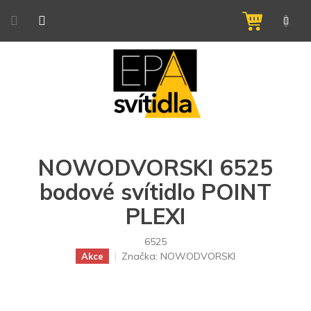
Přejít
na
NÁKUPNÍ
obsah
KOŠÍK
NOWODVORSKI 6525
bodové svítidlo POINT
PLEXI
6525
Značka:
NOWODVORSKI
Akce