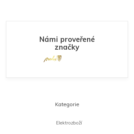
Námi proveřené
značky
Z
á
Kategorie
p
a
t
Elektrozboží
í