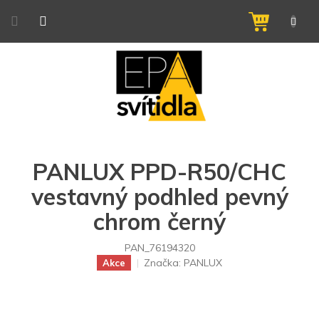
Přejít
na
NÁKUPNÍ
obsah
KOŠÍK
PANLUX PPD-R50/CHC
vestavný podhled pevný
chrom černý
PAN_76194320
Značka:
PANLUX
Akce