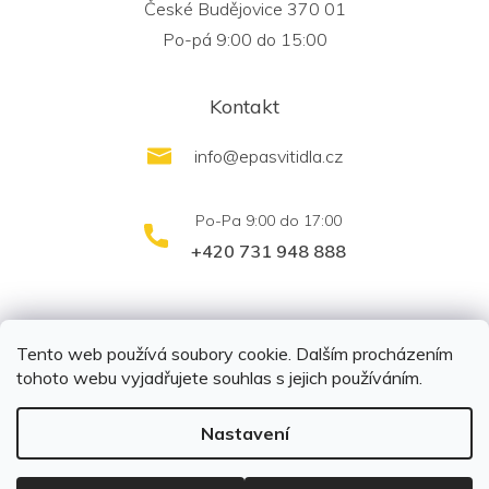
České Budějovice 370 01
Po-pá 9:00 do 15:00
Kontakt
info
@
epasvitidla.cz
+420 731 948 888
outletsvítidel.cz
Montáž svítidel ELFAR s.r.o.
Tento web používá soubory cookie. Dalším procházením
tohoto webu vyjadřujete souhlas s jejich používáním.
Nastavení
Copyright 2026
EPA svítidla s.r.o.
. Všechna práva
vyhrazena.
Upravit nastavení cookies