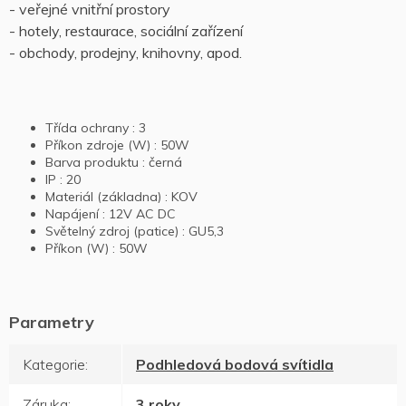
- veřejné vnitřní prostory
- hotely, restaurace, sociální zařízení
- obchody, prodejny, knihovny, apod.
Třída ochrany :
3
Příkon zdroje (W) :
50W
Barva produktu :
černá
IP :
20
Materiál (základna) :
KOV
Napájení :
12V AC DC
Světelný zdroj (patice) :
GU5,3
Příkon (W) :
50W
Kategorie
:
Podhledová bodová svítidla
Záruka
:
3 roky