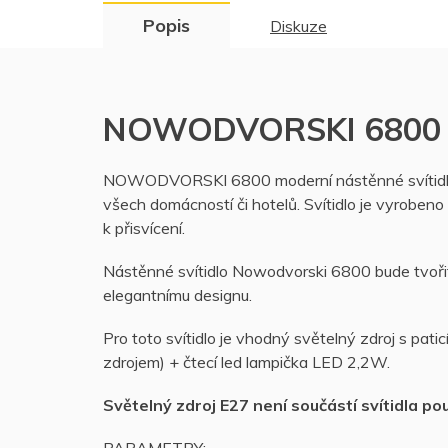
Popis
Diskuze
NOWODVORSKI 6800 ná
NOWODVORSKI 6800 moderní nástěnné svítidlo H
všech domácností či hotelů. Svítidlo je vyrobeno 
k přisvícení.
Nástěnné svítidlo Nowodvorski 6800 bude tvořit
elegantnímu
designu.
Pro toto svítidlo je vhodný světelný zdroj s p
zdrojem) + čtecí led lampička LED 2,2W.
Světelný zdroj E27 není součástí svítidla po