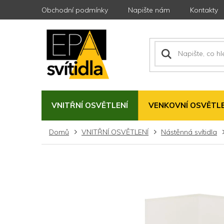
Přejít
Obchodní podmínky
Napište nám
Kontakty
na
obsah
VNITŘNÍ OSVĚTLENÍ
VENKOVNÍ OSVĚTLE
Domů
VNITŘNÍ OSVĚTLENÍ
Nástěnná svítidla