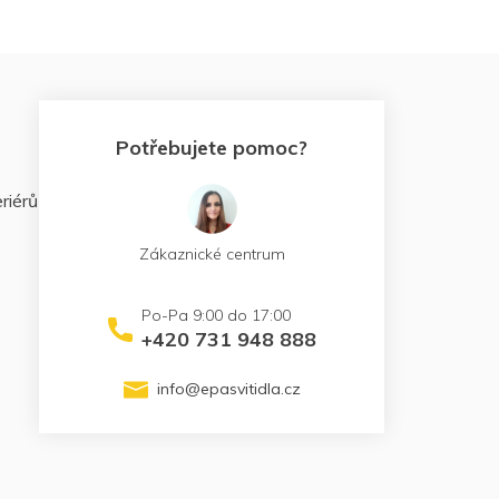
Potřebujete pomoc?
riérů
Zákaznické centrum
+420 731 948 888
info
@
epasvitidla.cz