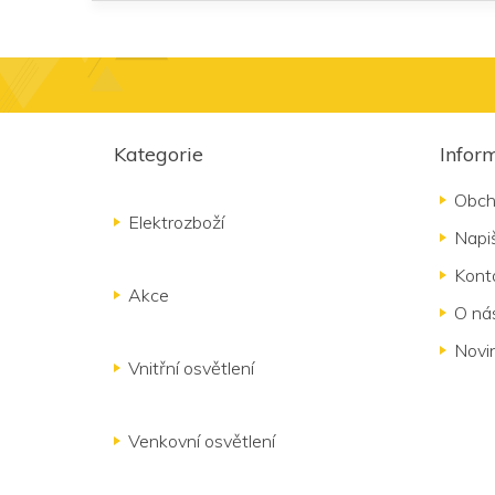
Z
á
Kategorie
Infor
p
a
Obch
t
Elektrozboží
Napi
í
Kont
Akce
O ná
Novi
Vnitřní osvětlení
Venkovní osvětlení