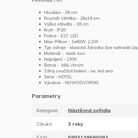
PARAMETRY:
Hloubka - 26 cm
Rozměr stínítka - 26x19 cm
Výška stínidla - 18 cm
Krytí - IP20
Patice - E27, LED
Max. Příkon - 1x60W, 2,2W
Typ zdroje - klasická žárovka (lze nahradit ú
Materiál - textil, kov
Napájení - 230V
Barva - bílá, chrom
Zdroj součástí balení - ne, led ano
Série - HOTEL
Výrobce - NOWODVORSKI
Kategorie
:
Nástěnná svítidla
Záruka
:
3 roky
EAN
:
5903139680097