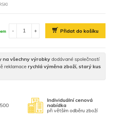
SKI
Přidat do košíku
dem
y na všechny výrobky
dodávané společností
padě reklamace
rychlá výměna zboží, starý kus
Individuální cenová
1500
nabídka
při větším odběru zboží