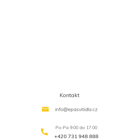
Kontakt
info
@
epasvitidla.cz
+420 731 948 888