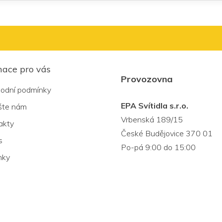
mace pro vás
Provozovna
odní podmínky
EPA Svítidla s.r.o.
šte nám
Vrbenská 189/15
akty
České Budějovice 370 01
s
Po-pá 9:00 do 15:00
nky