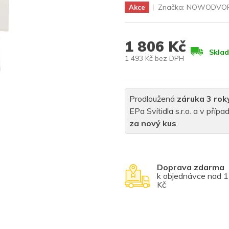
Značka:
NOWODVOR
Akce
1 806 Kč
Skla
1 493 Kč bez DPH
Měrná
cena:
Prodloužená
záruka 3 rok
EPa Svítidla s.r.o. a v pří
za nový kus
.
Doprava zdarma
k objednávce nad 
Kč