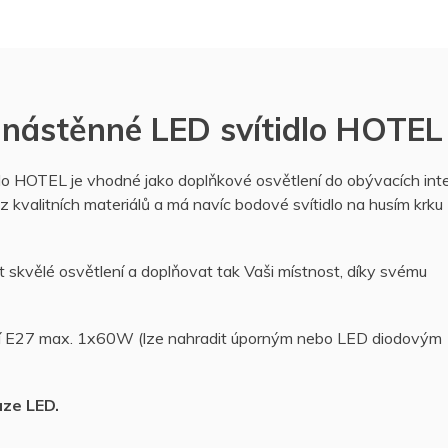
stěnné LED svítidlo HOTEL
OTEL je vhodné jako doplňkové osvětlení do obývacích inte
z kvalitních materiálů a má navíc bodové svítidlo na husím krku
 skvělé osvětlení a doplňovat tak Vaši místnost, díky svému
aticí E27 max. 1x60W (lze nahradit úporným nebo LED diodovým
uze LED.