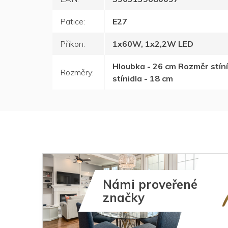
Patice
:
E27
Příkon
:
1x60W, 1x2,2W LED
Hloubka - 26 cm Rozměr stín
Rozměry
:
stínidla - 18 cm
Námi proveřené
značky