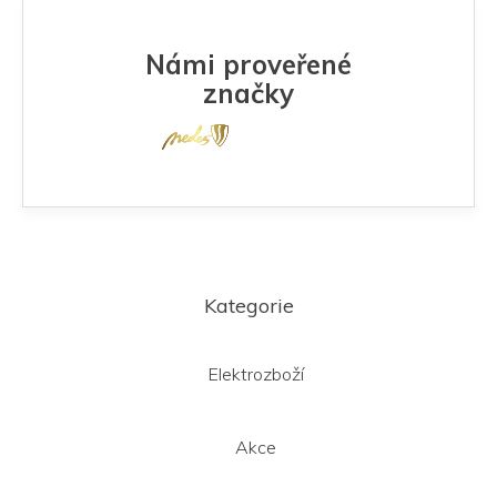
Námi proveřené
značky
Z
á
Kategorie
p
a
t
Elektrozboží
í
Akce