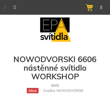
Přejít
na
NÁKUPNÍ
obsah
KOŠÍK
NOWODVORSKI 6606
nástěnné svítidlo
WORKSHOP
6606
Značka:
NOWODVORSKI
Akce