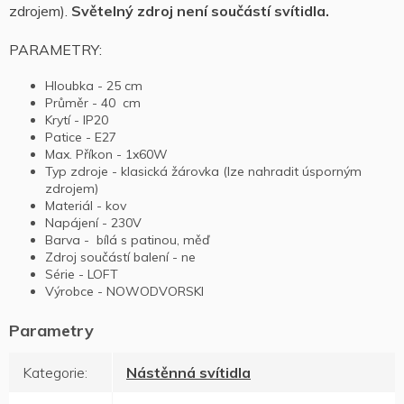
zdrojem).
Světelný zdroj není součástí svítidla.
PARAMETRY:
Hloubka - 25 cm
Průměr - 40 cm
Krytí - IP20
Patice - E27
Max. Příkon - 1x60W
Typ zdroje - klasická žárovka (lze nahradit úsporným
zdrojem)
Materiál - kov
Napájení - 230V
Barva - bílá s patinou, měď
Zdroj součástí balení - ne
Série - LOFT
Výrobce - NOWODVORSKI
Kategorie
:
Nástěnná svítidla