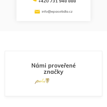
+420 731 948 888
info
@
epasvitidla.cz
Námi proveřené
značky