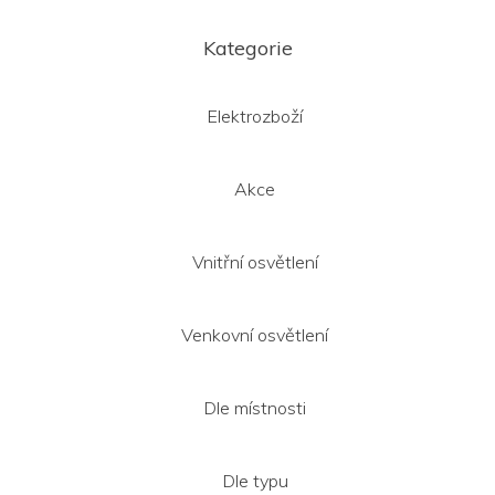
Z
á
Kategorie
p
a
t
Elektrozboží
í
Akce
Vnitřní osvětlení
Venkovní osvětlení
Dle místnosti
Dle typu