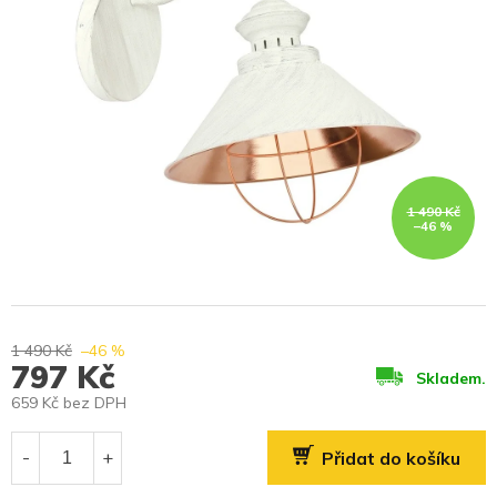
1 490 Kč
–46 %
1 490 Kč
–46 %
797 Kč
Skladem.
659 Kč bez DPH
Měrná
cena:
Přidat do košíku