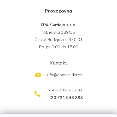
Provozovna
EPA Svítidla s.r.o.
Vrbenská 189/15
České Budějovice 370 01
Po-pá 9:00 do 15:00
Kontakt
info
@
epasvitidla.cz
+420 731 948 888
outletsvítidel.cz
Montáž svítidel ELFAR s.r.o.