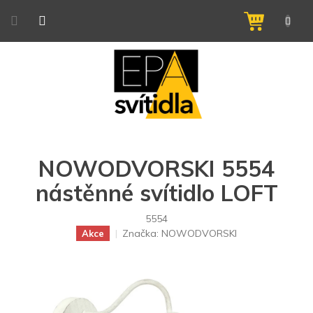
Přejít
na
NÁKUPNÍ
obsah
KOŠÍK
NOWODVORSKI 5554
nástěnné svítidlo LOFT
5554
Značka:
NOWODVORSKI
Akce