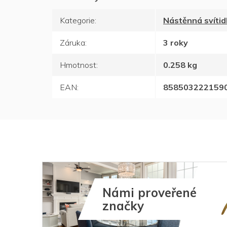
Kategorie
:
Nástěnná svítid
Záruka
:
3 roky
Hmotnost
:
0.258 kg
EAN
:
858503222159
Námi proveřené
značky