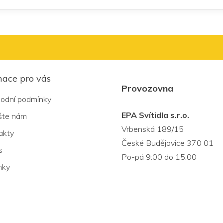
mace pro vás
Provozovna
odní podmínky
EPA Svítidla s.r.o.
šte nám
Vrbenská 189/15
akty
České Budějovice 370 01
s
Po-pá 9:00 do 15:00
nky