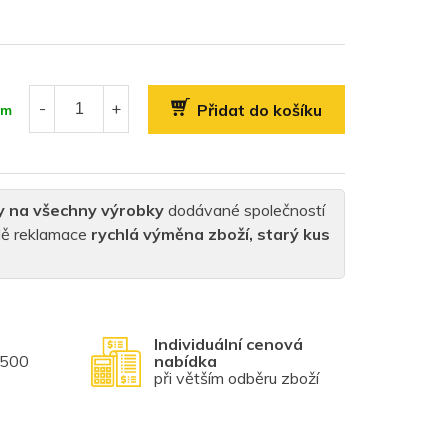
Přidat do košíku
em
y na všechny výrobky
dodávané společností
padě reklamace
rychlá výměna zboží, starý kus
Individuální cenová
1500
nabídka
při větším odběru zboží