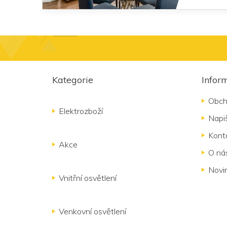
Z
á
Kategorie
Infor
p
a
Obch
t
Elektrozboží
Napi
í
Kont
Akce
O ná
Novi
Vnitřní osvětlení
Venkovní osvětlení