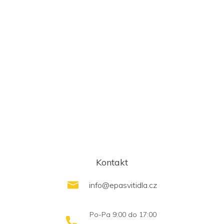
Kontakt
info
@
epasvitidla.cz