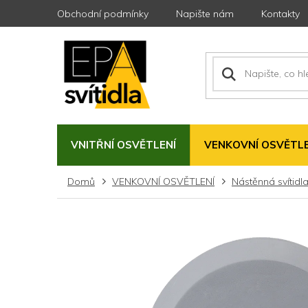
Přejít
Obchodní podmínky
Napište nám
Kontakty
na
obsah
VNITŘNÍ OSVĚTLENÍ
VENKOVNÍ OSVĚTLE
Domů
VENKOVNÍ OSVĚTLENÍ
Nástěnná svítidl