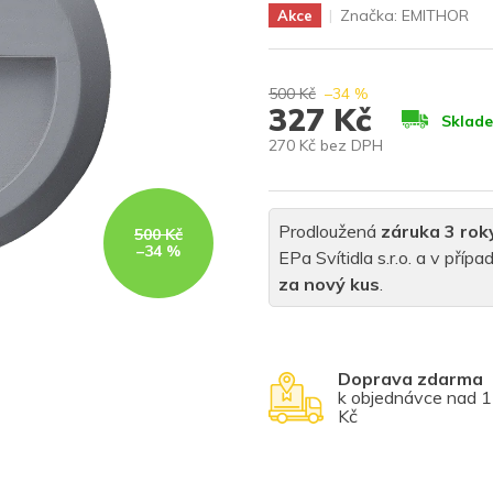
Značka:
EMITHOR
Akce
500 Kč
–34 %
327 Kč
Sklad
270 Kč bez DPH
Měrná
cena:
Prodloužená
záruka 3 rok
500 Kč
–34 %
EPa Svítidla s.r.o. a v pří
za nový kus
.
Doprava zdarma
k objednávce nad 
Kč