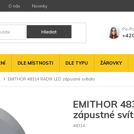
O nás
Novinky
Hledat
+42
NÍ
DLE MÍSTNOSTI
DLE TYPU
ŽÁROVKY
a
EMITHOR 48314 RADIX LED zápustné svítidlo
EMITHOR 48
zápustné svít
48314