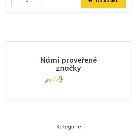
Do košíku
Námi proveřené
značky
Z
á
Kategorie
p