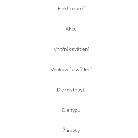
a
t
Elektrozboží
í
Akce
Vnitřní osvětlení
Venkovní osvětlení
Dle místnosti
Dle typu
Žárovky