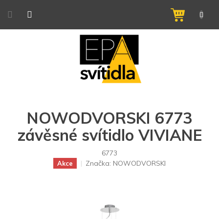
Přejít
na
NÁKUPNÍ
obsah
KOŠÍK
NOWODVORSKI 6773
závěsné svítidlo VIVIANE
6773
Značka:
NOWODVORSKI
Akce