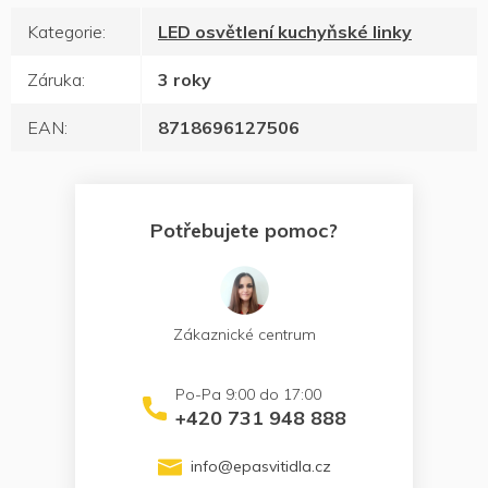
Kategorie
:
LED osvětlení kuchyňské linky
Záruka
:
3 roky
EAN
:
8718696127506
Potřebujete pomoc?
Zákaznické centrum
+420 731 948 888
info
@
epasvitidla.cz