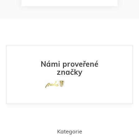
Námi proveřené
značky
Z
á
Kategorie
p