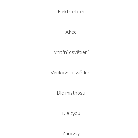
a
t
Elektrozboží
í
Akce
Vnitřní osvětlení
Venkovní osvětlení
Dle místnosti
Dle typu
Žárovky