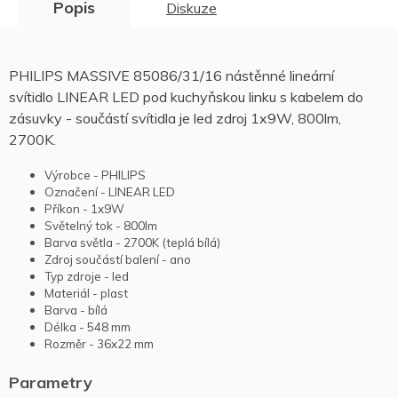
Popis
Diskuze
PHILIPS MASSIVE 85086/31/16 nástěnné lineární
svítidlo LINEAR LED pod kuchyňskou linku s kabelem do
zásuvky - součástí svítidla je led zdroj 1x9W, 800lm,
2700K.
Výrobce - PHILIPS
Označení - LINEAR LED
Příkon - 1x9W
Světelný tok - 800lm
Barva světla - 27
00K (teplá bílá)
Zdroj součástí balení - ano
Typ zdroje - led
Materiál - plast
Barva - bílá
Délka - 548 mm
Rozměr - 36x22 mm