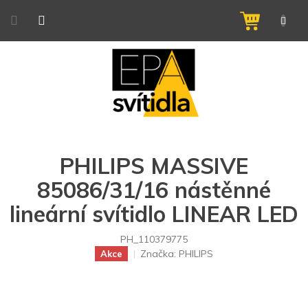
Přejít
na
NÁKUPNÍ
obsah
KOŠÍK
PHILIPS MASSIVE
85086/31/16 nástěnné
lineární svítidlo LINEAR LED
PH_110379775
Značka:
PHILIPS
Akce