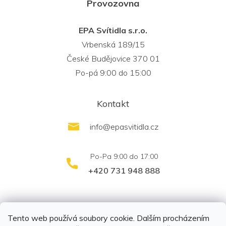
Provozovna
EPA Svítidla s.r.o.
Vrbenská 189/15
České Budějovice 370 01
Po-pá 9:00 do 15:00
Kontakt
info
@
epasvitidla.cz
+420 731 948 888
outletsvítidel.cz
Montáž svítidel ELFAR s.r.o.
Tento web používá soubory cookie. Dalším procházením