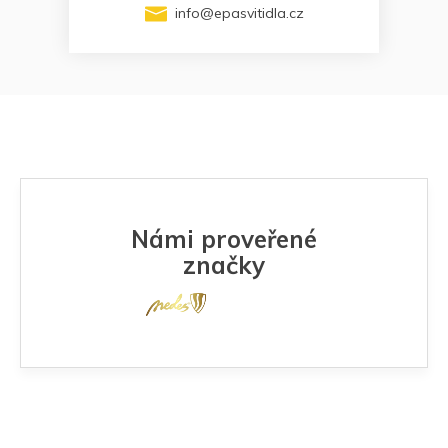
info
@
epasvitidla.cz
Námi proveřené
značky
Z