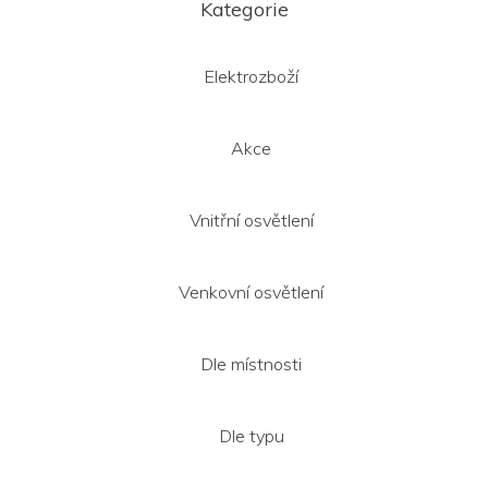
á
Kategorie
p
a
t
Elektrozboží
í
Akce
Vnitřní osvětlení
Venkovní osvětlení
Dle místnosti
Dle typu