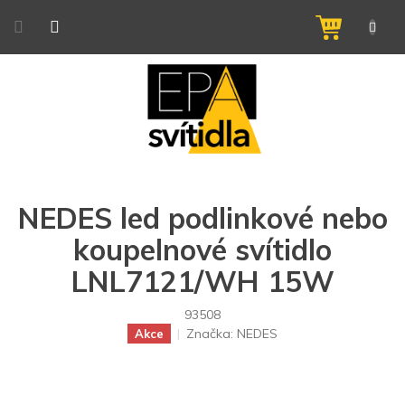
Přejít
na
NÁKUPNÍ
obsah
KOŠÍK
NEDES led podlinkové nebo
koupelnové svítidlo
LNL7121/WH 15W
93508
Značka:
NEDES
Akce