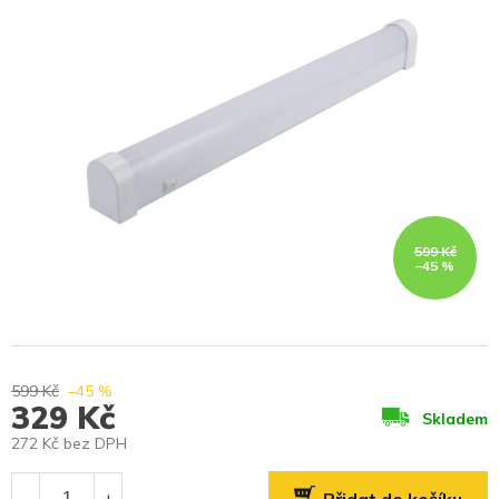
599 Kč
–45 %
599 Kč
–45 %
329 Kč
Skladem
272 Kč bez DPH
Měrná
cena: