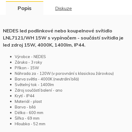
Popis
Diskuze
NEDES led podlinkové nebo koupelnové svítidlo
LNL7121/WH 15W s vypínačem - součástí svítidla je
led zdroj 15W, 4000K, 1400lm, IP44.
Výrobce - NEDES
Záruka - 3 roky
Příkon - 15W
Náhrada za - 120W (v porovnání s klasickou žárovkou)
Barva světla - 4000K (neutrální bílá)
Světelný tok - 1400lm
Zdroj součástí balení - ano
Krytí - IP44
Materiál - plast
Barva - bílá
Délka - 600 mm
Šířka - 69 mm
Hloubka - 52 mm