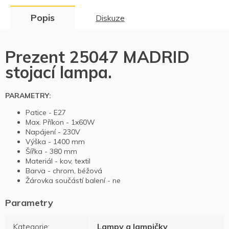
Popis
Diskuze
Prezent 25047 MADRID
stojací lampa.
PARAMETRY:
Patice -
E27
Max. Příkon -
1x60W
Napájení -
230V
Výška -
1400 mm
Šířka -
380 mm
Materiál -
kov, textil
Barva -
chrom, béžová
Žárovka součástí balení -
ne
Kategorie
:
Lampy a lampičky