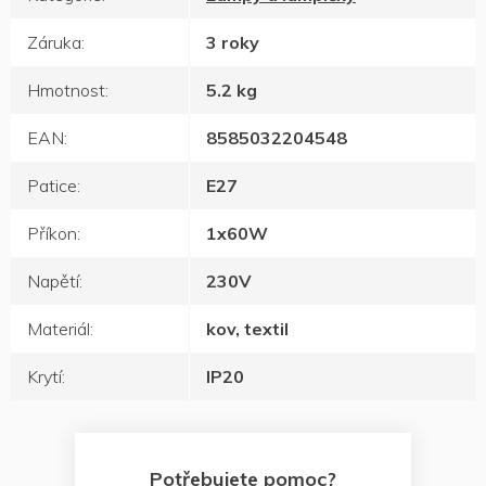
Záruka
:
3 roky
Hmotnost
:
5.2 kg
EAN
:
8585032204548
Patice
:
E27
Příkon
:
1x60W
Napětí
:
230V
Materiál
:
kov, textil
Krytí
:
IP20
Potřebujete pomoc?