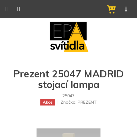
Přejít
na
NÁKUPNÍ
obsah
KOŠÍK
Prezent 25047 MADRID
stojací lampa
25047
Značka:
PREZENT
Akce