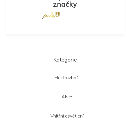
značky
Z
á
Kategorie
p
a
t
Elektrozboží
í
Akce
Vnitřní osvětlení