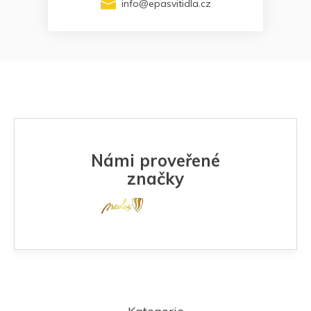
info
@
epasvitidla.cz
Námi proveřené
značky
Z
á