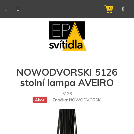
Přejít
na
NÁKUPNÍ
obsah
KOŠÍK
NOWODVORSKI 5126
stolní lampa AVEIRO
5126
Značka:
NOWODVORSKI
Akce