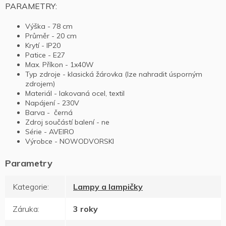
PARAMETRY:
Výška - 78 cm
Průměr - 20 cm
Krytí - IP20
Patice - E27
Max. Příkon - 1x40W
Typ zdroje - klasická žárovka (lze nahradit úsporným
zdrojem)
Materiál - lakovaná ocel, textil
Napájení - 230V
Barva - černá
Zdroj součástí balení - ne
Série - AVEIRO
Výrobce - NOWODVORSKI
Kategorie
:
Lampy a lampičky
Záruka
:
3 roky