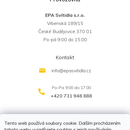
EPA Svítidla s.r.o.
Vrbenská 189/15
České Budějovice 370 01
Po-pá 9:00 do 15:00
Kontakt
info
@
epasvitidla.cz
+420 731 948 888
outletsvítidel.cz
Montáž svítidel ELFAR s.r.o.
Tento web používá soubory cookie. Dalším procházením
tohoto webu vyjadřujete souhlas s jejich používáním.