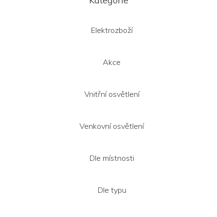
Kategorie
p
a
t
Elektrozboží
í
Akce
Vnitřní osvětlení
Venkovní osvětlení
Dle místnosti
Dle typu