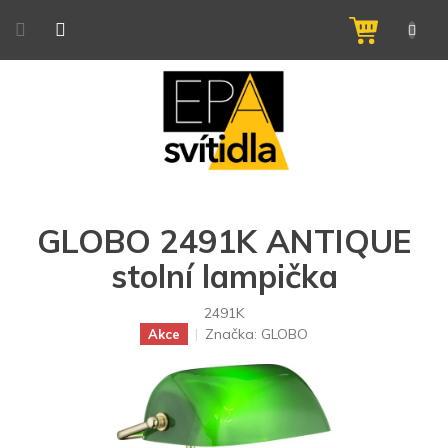
Přejít
na
NÁKUPNÍ
obsah
KOŠÍK
GLOBO 2491K ANTIQUE
stolní lampička
2491K
Značka:
GLOBO
Akce