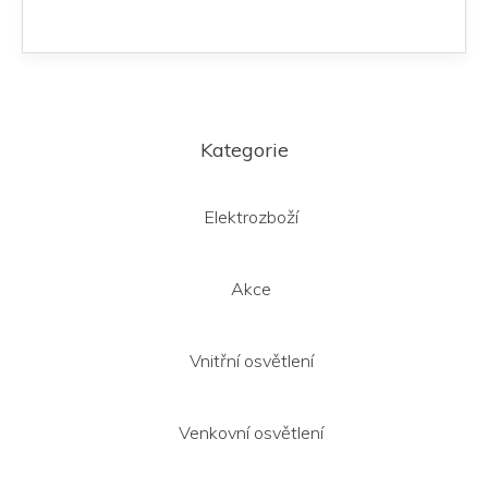
Z
á
Kategorie
p
a
t
Elektrozboží
í
Akce
Vnitřní osvětlení
Venkovní osvětlení