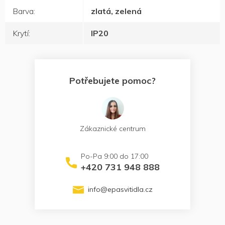
Barva
:
zlatá, zelená
Krytí
:
IP20
Potřebujete pomoc?
Zákaznické centrum
+420 731 948 888
info
@
epasvitidla.cz