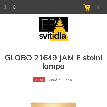
Přejít
na
NÁKUPNÍ
obsah
KOŠÍK
GLOBO 21649 JAMIE stolní
lampa
21649
Značka:
GLOBO
Akce