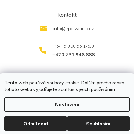
Kontakt
info
@
epasvitidla.cz
+420 731 948 888
outletsvítidel.cz
Montáž svítidel ELFAR s.r.o.
Tento web používá soubory cookie. Dalším procházením
tohoto webu vyjadřujete souhlas s jejich používáním.
Nastavení
Copyright 2026
EPA svítidla s.r.o.
. Všechna práva
vyhrazena.
Upravit nastavení cookies
Odmítnout
Souhlasím
Vytvořil Shoptet
|
Připravil Shoptetnamiru.cz