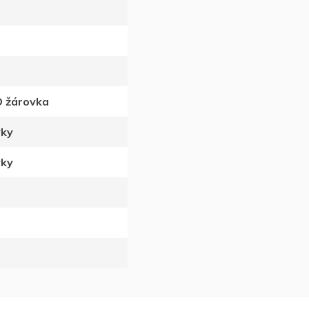
D žárovka
vky
vky