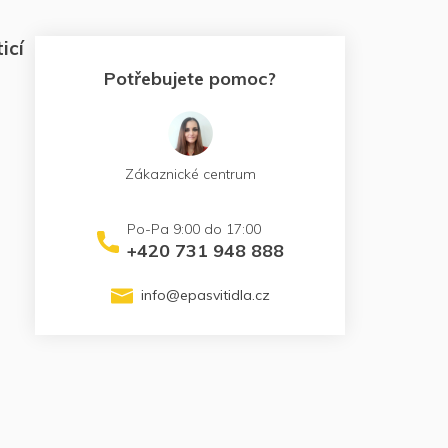
icí
Potřebujete pomoc?
Zákaznické centrum
+420 731 948 888
info
@
epasvitidla.cz