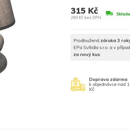
315 Kč
Sklad
260 Kč bez DPH
Měrná
cena:
Prodloužená
záruka 3 rok
EPa Svítidla s.r.o. a v pří
za nový kus
.
Doprava zdarma
k objednávce nad 
Kč