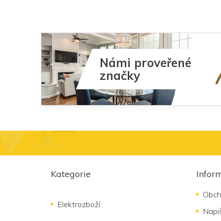
Námi proveřené
značky
Z
á
Kategorie
Infor
p
a
Obch
t
Elektrozboží
Napi
í