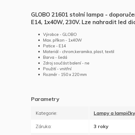
GLOBO 21601 stolní lampa - doporučený 
E14, 1x40W, 230V. Lze nahradit led di
Výrobce - GLOBO
Max. příkon - 1x40W
Patice - E14
Materiál - chrom,keramika, plast, textil
Barva - šedá
Zdroj součást balení - ne
Použití - vnitřní
Rozměr - 150 x 220 mm
Kategorie
:
Lampy a lampičk
Záruka
:
3 roky