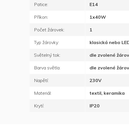
Patice
:
E14
Příkon
:
1x40W
Počet žárovek
:
1
Typ žárovky
:
klasická nebo LE
Světelný tok
:
dle zvolené žáro
Barva světla
:
dle zvolené žáro
Napětí
:
230V
Materiál
:
textil, keramika
Krytí
:
IP20