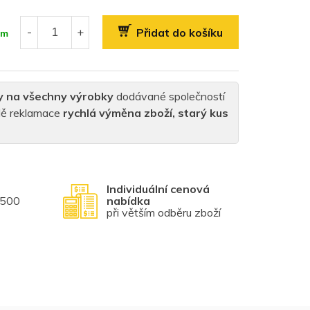
Přidat do košíku
em
y na všechny výrobky
dodávané společností
padě reklamace
rychlá výměna zboží, starý kus
Individuální cenová
1500
nabídka
při větším odběru zboží