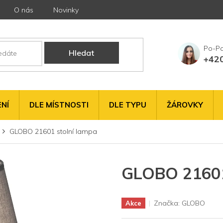
O nás
Novinky
Hledat
+42
NÍ
DLE MÍSTNOSTI
DLE TYPU
ŽÁROVKY
GLOBO 21601 stolní lampa
GLOBO 21601
Značka:
GLOBO
Akce