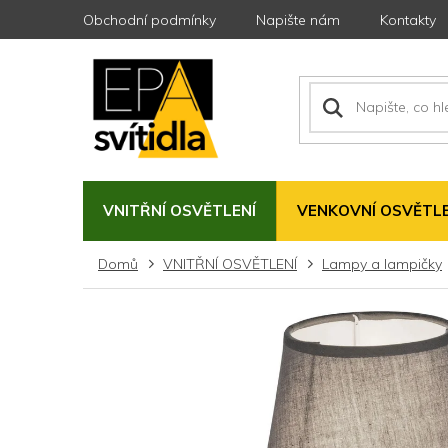
Přejít
Obchodní podmínky
Napište nám
Kontakty
na
obsah
VNITŘNÍ OSVĚTLENÍ
VENKOVNÍ OSVĚTLE
Domů
VNITŘNÍ OSVĚTLENÍ
Lampy a lampičky