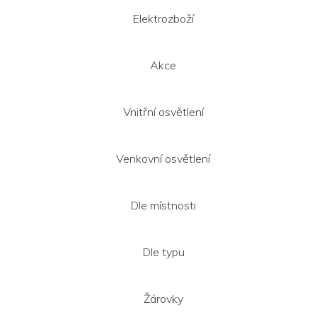
a
t
Elektrozboží
í
Akce
Vnitřní osvětlení
Venkovní osvětlení
Dle místnosti
Dle typu
Žárovky