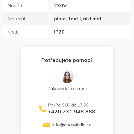
Napětí
:
230V
Materiál
:
plast, textil, nikl mat
Krytí
:
IP20
Potřebujete pomoc?
Zákaznické centrum
+420 731 948 888
info
@
epasvitidla.cz