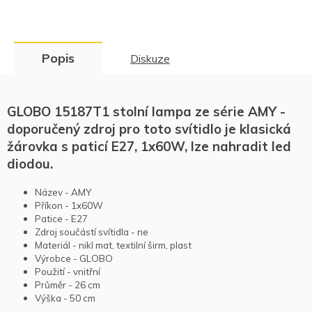
Popis
Diskuze
GLOBO 15187T1 stolní lampa ze série AMY -
doporučený zdroj pro toto svítidlo je klasická
žárovka s paticí E27, 1x60W, lze nahradit led
diodou.
Název - AMY
Příkon - 1x60W
Patice - E27
Zdroj součástí svítidla - ne
Materiál - nikl mat, textilní širm, plast
Výrobce - GLOBO
Použití - vnitřní
Průměr - 26 cm
Výška - 50 cm