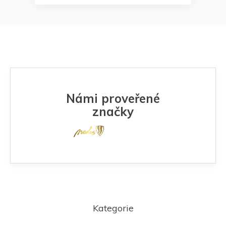
Námi proveřené
značky
Z
á
Kategorie
p