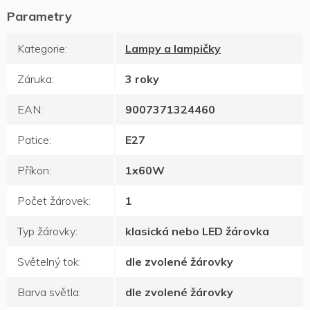
Kategorie
:
Lampy a lampičky
Záruka
:
3 roky
EAN
:
9007371324460
Patice
:
E27
Příkon
:
1x60W
Počet žárovek
:
1
Typ žárovky
:
klasická nebo LED žárovka
Světelný tok
:
dle zvolené žárovky
Barva světla
:
dle zvolené žárovky