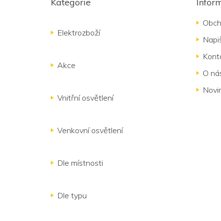
Kategorie
Infor
p
a
Obch
t
Elektrozboží
Napi
í
Kont
Akce
O ná
Novi
Vnitřní osvětlení
Venkovní osvětlení
Dle místnosti
Dle typu