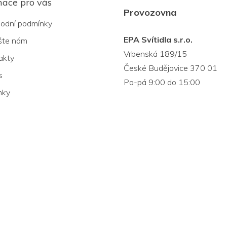
mace pro vás
Provozovna
odní podmínky
EPA Svítidla s.r.o.
šte nám
Vrbenská 189/15
akty
České Budějovice 370 01
s
Po-pá 9:00 do 15:00
nky