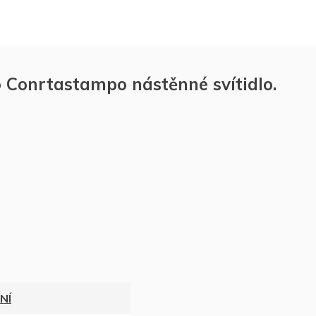
onrtastampo nástěnné svítidlo.
NÍ