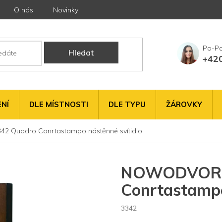
O nás
Novinky
Hledat
+42
NÍ
DLE MÍSTNOSTI
DLE TYPU
ŽÁROVKY
 Quadro Conrtastampo nástěnné svítidlo
NOWODVORSK
Conrtastampo
3342