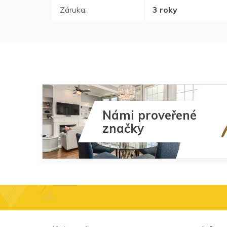
Záruka
:
3 roky
Námi proveřené
značky
Z
á