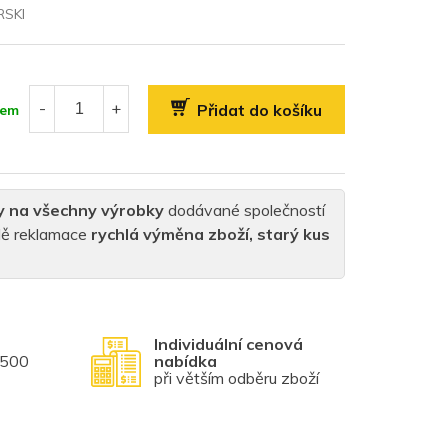
SKI
Přidat do košíku
dem
y na všechny výrobky
dodávané společností
padě reklamace
rychlá výměna zboží, starý kus
Individuální cenová
1500
nabídka
při větším odběru zboží