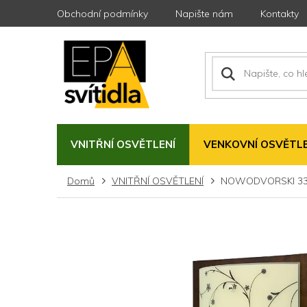
Přejít
Obchodní podmínky
Napište nám
Kontakty
na
obsah
VNITŘNÍ OSVĚTLENÍ
VENKOVNÍ OSVĚTLE
Domů
VNITŘNÍ OSVĚTLENÍ
NOWODVORSKI 3342