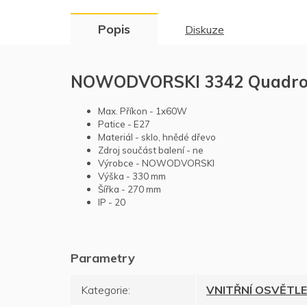
Popis
Diskuze
NOWODVORSKI 3342 Quadro C
Max. Příkon - 1x60W
Patice - E27
Materiál - sklo, hnědé dřevo
Zdroj součást balení - ne
Výrobce - NOWODVORSKI
Výška - 330 mm
Šířka - 270 mm
IP - 20
Kategorie
:
VNITŘNÍ OSVĚTLE