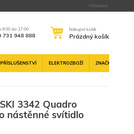
Přihlášení
0 731 948 888
Prázdný košík
NÁKUPNÍ
KOŠÍK
PŘÍSLUŠENSTVÍ
ELEKTROZBOŽÍ
ZNAČKY
I 3342 Quadro
 nástěnné svítidlo