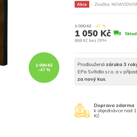
Značka:
NOWODVOR
Akce
1 990 Kč
–47 %
1 050 Kč
Skla
868 Kč bez DPH
Měrná
cena:
Prodloužená
záruka 3 rok
1 990 Kč
–47 %
EPa Svítidla s.r.o. a v pří
za nový kus
.
Doprava zdarma
k objednávce nad 
Kč