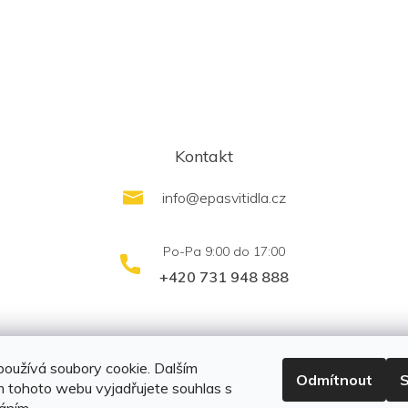
Kontakt
info
@
epasvitidla.cz
+420 731 948 888
outletsvítidel.cz
Montáž svítidel ELFAR s.r.o.
oužívá soubory cookie. Dalším
Odmítnout
S
 tohoto webu vyjadřujete souhlas s