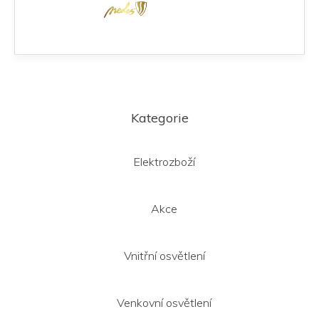
Z
á
Kategorie
p
a
t
Elektrozboží
í
Akce
Vnitřní osvětlení
Venkovní osvětlení