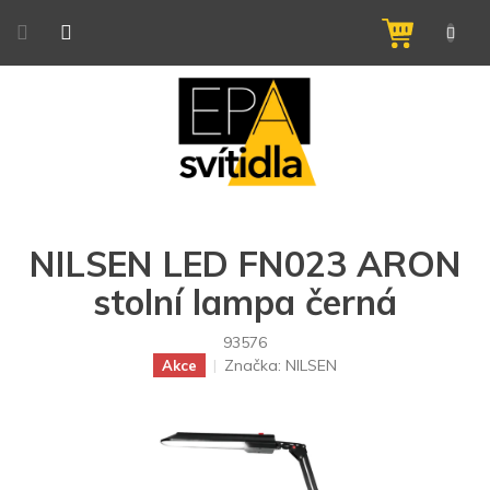
Přejít
na
NÁKUPNÍ
obsah
KOŠÍK
NILSEN LED FN023 ARON
stolní lampa černá
93576
Značka:
NILSEN
Akce