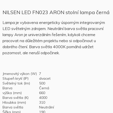
NILSEN LED FN023 ARON stolní lampa černá
Lampa je vybavena energeticky úsporným integrovaným
LED světelným zdrojem.
Neutrální barva světla pracovní
lampy Aron je univerzálním řešením, kdykoli chceme
pracovat na důležitém projektu nebo si odpočinout u
dobrého čtení.
Barva světla 4000K pomáhá udržet
pozornost, ale neruší odpočinek.
Jmenovitý výkon (W)
7
Stupeň krytí (IP)
dvacet
Světelný tok (lm)
500
Barva
Černá
výška (mm)
660
Barva světla (K)
4000
Hloubka (mm)
310
Barva světla
Neutrální
Šířka (mm)
190