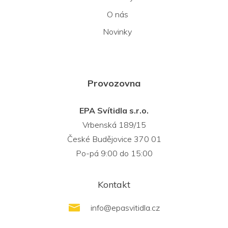
O nás
Novinky
Provozovna
EPA Svítidla s.r.o.
Vrbenská 189/15
České Budějovice 370 01
Po-pá 9:00 do 15:00
Kontakt
info
@
epasvitidla.cz