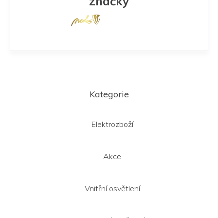
značky
Z
á
Kategorie
p
a
t
Elektrozboží
í
Akce
Vnitřní osvětlení