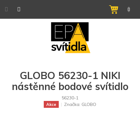
Přejít
na
NÁKUPNÍ
obsah
KOŠÍK
GLOBO 56230-1 NIKI
nástěnné bodové svítidlo
56230-1
Značka:
GLOBO
Akce