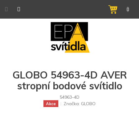
Přejít
na
NÁKUPNÍ
obsah
KOŠÍK
GLOBO 54963-4D AVER
stropní bodové svítidlo
54963-4D
Značka:
GLOBO
Akce