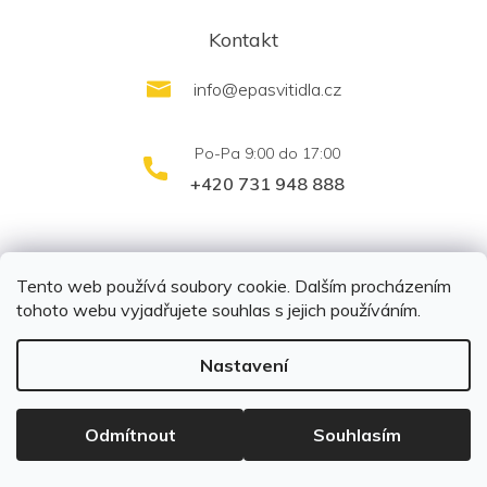
Kontakt
info
@
epasvitidla.cz
+420 731 948 888
outletsvítidel.cz
Montáž svítidel ELFAR s.r.o.
Tento web používá soubory cookie. Dalším procházením
tohoto webu vyjadřujete souhlas s jejich používáním.
Nastavení
Copyright 2026
EPA svítidla s.r.o.
. Všechna práva
vyhrazena.
Upravit nastavení cookies
Odmítnout
Souhlasím
Vytvořil Shoptet
|
Připravil Shoptetnamiru.cz