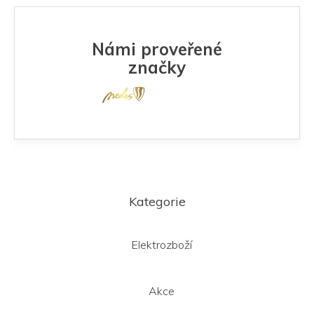
Námi proveřené
značky
Z
á
Kategorie
p
a
t
Elektrozboží
í
Akce