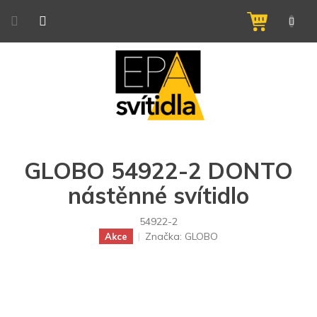
Přejít
na
NÁKUPNÍ
obsah
KOŠÍK
GLOBO 54922-2 DONTO
nástěnné svítidlo
54922-2
Značka:
GLOBO
Akce