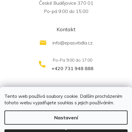
České Budějovice 370 01
Po-pá 9:00 do 15:00
Kontakt
info
@
epasvitidla.cz
+420 731 948 888
outletsvítidel.cz
Montáž svítidel ELFAR s.r.o.
Tento web používá soubory cookie. Dalším procházením
tohoto webu vyjadřujete souhlas s jejich používáním.
Nastavení
Copyright 2026
EPA svítidla s.r.o.
. Všechna práva
vyhrazena.
Upravit nastavení cookies