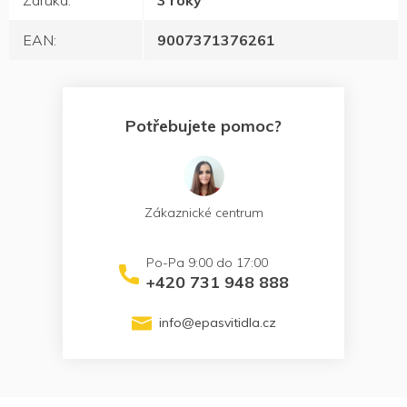
Záruka
:
3 roky
EAN
:
9007371376261
Potřebujete pomoc?
Zákaznické centrum
+420 731 948 888
info
@
epasvitidla.cz