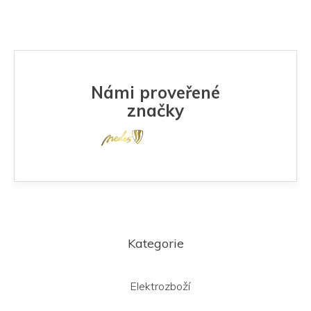
Námi proveřené
značky
Z
á
Kategorie
p
a
t
Elektrozboží
í