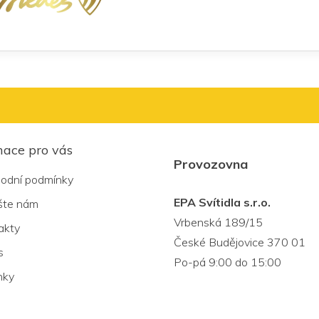
mace pro vás
Provozovna
odní podmínky
EPA Svítidla s.r.o.
šte nám
Vrbenská 189/15
akty
České Budějovice 370 01
s
Po-pá 9:00 do 15:00
nky