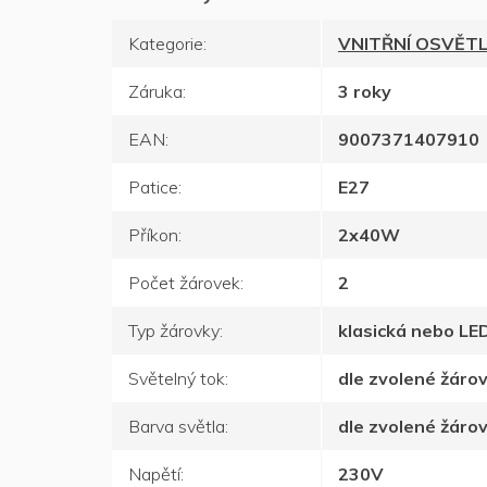
Kategorie
:
VNITŘNÍ OSVĚTL
Záruka
:
3 roky
EAN
:
9007371407910
Patice
:
E27
Příkon
:
2x40W
Počet žárovek
:
2
Typ žárovky
:
klasická nebo LE
Světelný tok
:
dle zvolené žáro
Barva světla
:
dle zvolené žáro
Napětí
:
230V