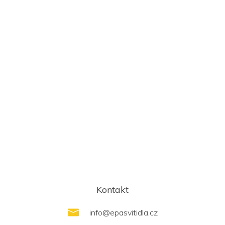
Kontakt
info
@
epasvitidla.cz