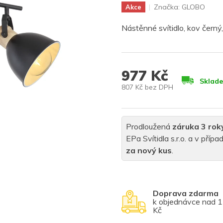
Značka:
GLOBO
Akce
Nástěnné svítidlo, kov černý,
977 Kč
Sklad
807 Kč bez DPH
Měrná
cena:
Prodloužená
záruka 3 rok
EPa Svítidla s.r.o. a v pří
za nový kus
.
Doprava zdarma
k objednávce nad 
Kč