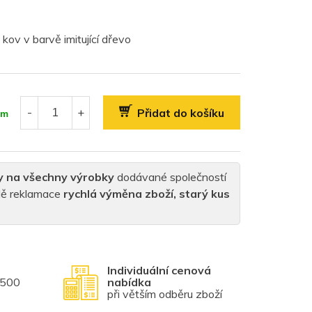
 kov v barvě imitující dřevo
Přidat do košíku
em
y na všechny výrobky
dodávané společností
padě reklamace
rychlá výměna zboží, starý kus
Individuální cenová
1500
nabídka
při větším odběru zboží