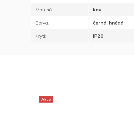
Materiál
:
kov
Barva
:
černá, hnědá
Krytí
:
IP20
Akce