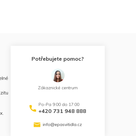
Potřebujete pomoc?
elné
Zákaznické centrum
zitu
+420 731 948 888
x.
info
@
epasvitidla.cz