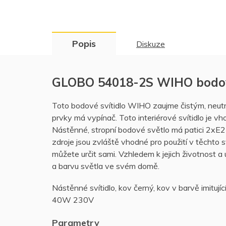
Popis
Diskuze
GLOBO 54018-2S WIHO bodové
Toto bodové svítidlo WIHO zaujme čistým, neutr
prvky má vypínač. Toto interiérové svítidlo je v
Nástěnné, stropní bodové světlo má patici 2xE27
zdroje jsou zvláště vhodné pro použití v těchto 
můžete určit sami. Vzhledem k jejich životnost a
a barvu světla ve svém domě.
Nástěnné svítidlo, kov černý, kov v barvě imit
40W 230V