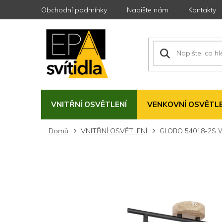
Přejít
Obchodní podmínky
Napište nám
Kontakty
na
obsah
VNITŘNÍ OSVĚTLENÍ
VENKOVNÍ OSVĚTLE
Domů
VNITŘNÍ OSVĚTLENÍ
GLOBO 54018-2S W