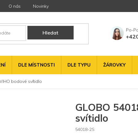
O nás
Novinky
Hledat
+42
NÍ
DLE MÍSTNOSTI
DLE TYPU
ŽÁROVKY
IHO bodové svítidlo
GLOBO 5401
svítidlo
54018-2S