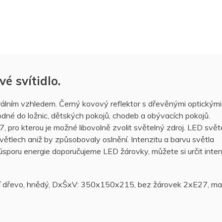
 svítidlo.
álním vzhledem. Černý kovový reflektor s dřevěnými optickými
hodné do ložnic, dětských pokojů, chodeb a obývacích pokojů.
, pro kterou je možné libovolně zvolit světelný zdroj. LED svět
světlech aniž by způsobovaly oslnění. Intenzitu a barvu světla
 úsporu energie doporučujeme LED žárovky, můžete si určit inten
ující dřevo, hnědý, DxŠxV: 350x150x215, bez žárovek 2xE27, ma