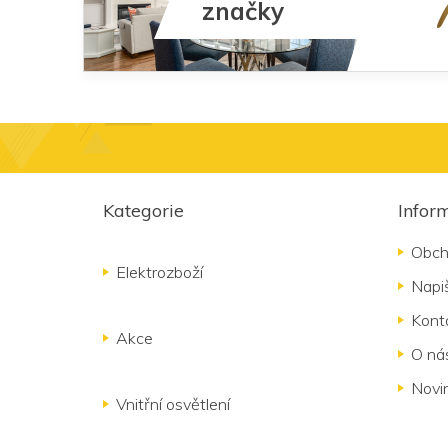
značky
Z
á
Kategorie
Infor
p
a
Obch
t
Elektrozboží
Napi
í
Kont
Akce
O ná
Novi
Vnitřní osvětlení