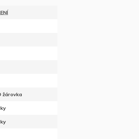
ENÍ
D žárovka
vky
vky