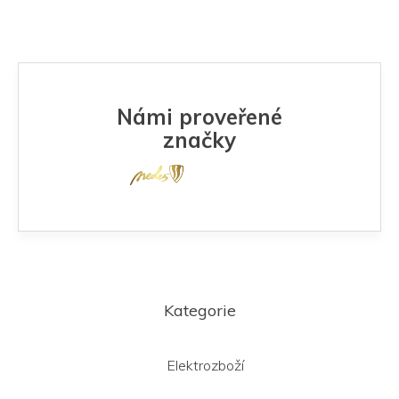
Námi proveřené
značky
Z
á
Kategorie
p
a
t
Elektrozboží
í