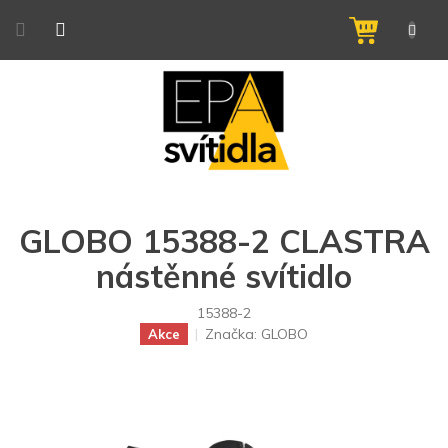
Přejít
na
NÁKUPNÍ
obsah
KOŠÍK
GLOBO 15388-2 CLASTRA
nástěnné svítidlo
15388-2
Značka:
GLOBO
Akce