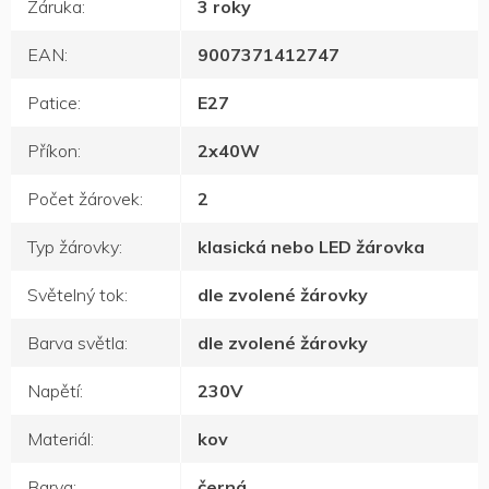
Záruka
:
3 roky
EAN
:
9007371412747
Patice
:
E27
Příkon
:
2x40W
Počet žárovek
:
2
Typ žárovky
:
klasická nebo LED žárovka
Světelný tok
:
dle zvolené žárovky
Barva světla
:
dle zvolené žárovky
Napětí
:
230V
Materiál
:
kov
Barva
:
černá