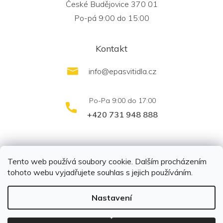
České Budějovice 370 01
Po-pá 9:00 do 15:00
Kontakt
info
@
epasvitidla.cz
+420 731 948 888
outletsvítidel.cz
Montáž svítidel ELFAR s.r.o.
Tento web používá soubory cookie. Dalším procházením
tohoto webu vyjadřujete souhlas s jejich používáním.
Nastavení
Copyright 2026
EPA svítidla s.r.o.
. Všechna práva
vyhrazena.
Upravit nastavení cookies