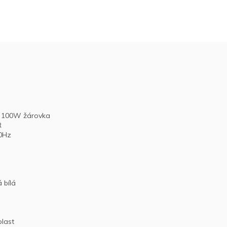
ak 100W žárovka
R
50Hz
 bílá
last