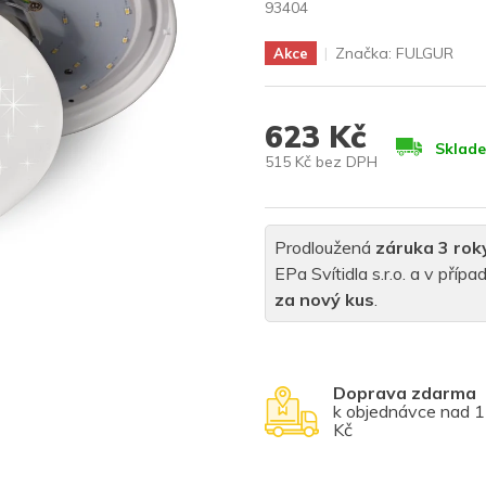
93404
Značka:
FULGUR
Akce
623 Kč
Sklad
515 Kč bez DPH
Měrná
cena:
Prodloužená
záruka 3 rok
EPa Svítidla s.r.o. a v pří
za nový kus
.
Doprava zdarma
k objednávce nad 
Kč