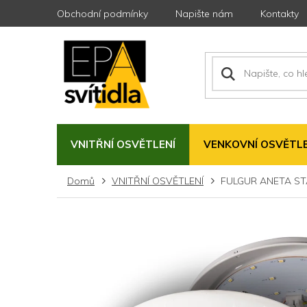
Přejít
Obchodní podmínky
Napište nám
Kontakty
na
obsah
VNITŘNÍ OSVĚTLENÍ
VENKOVNÍ OSVĚTLE
Domů
VNITŘNÍ OSVĚTLENÍ
FULGUR ANETA STAR 