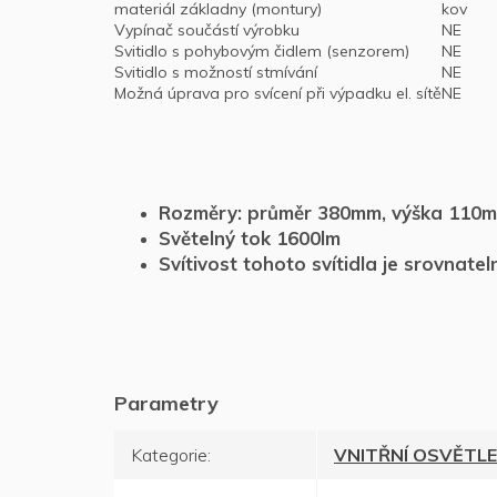
materiál základny (montury)
kov
Vypínač součástí výrobku
NE
Svitidlo s pohybovým čidlem (senzorem)
NE
Svitidlo s možností stmívání
NE
Možná úprava pro svícení při výpadku el. sítě
NE
Rozměry: průměr 380mm, výška 110
Světelný tok 1600lm
S
vítivost tohoto svítidla je srovnat
Kategorie
:
VNITŘNÍ OSVĚTLE