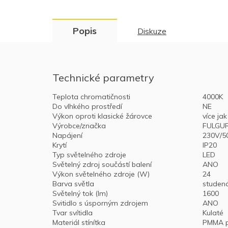
Popis
Diskuze
Technické parametry
Teplota chromatičnosti
4000K
Do vlhkého prostředí
NE
Výkon oproti klasické žárovce
více j
Výrobce/značka
FULGU
Napájení
230V/
Krytí
IP20
Typ světelného zdroje
LED
Světelný zdroj součástí balení
ANO
Výkon světelného zdroje (W)
24
Barva světla
studená
Světelný tok (lm)
1600
Svitidlo s úsporným zdrojem
ANO
Tvar svítidla
Kulaté
Materiál stínítka
PMMA p