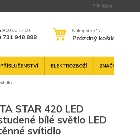
Přihlášení
0 731 948 888
Prázdný košík
NÁKUPNÍ
KOŠÍK
PŘÍSLUŠENSTVÍ
ELEKTROZBOŽÍ
ZNAČKY
ítidlo
TA STAR 420 LED
tudené bílé světlo LED
těnné svítidlo