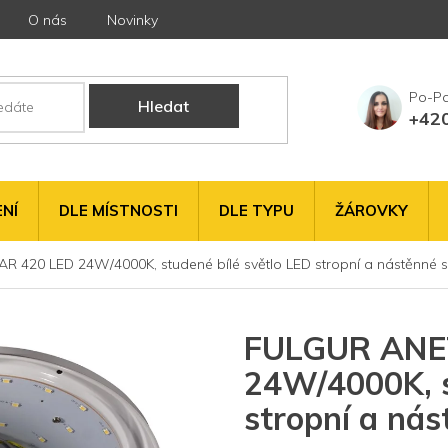
O nás
Novinky
Hledat
+42
NÍ
DLE MÍSTNOSTI
DLE TYPU
ŽÁROVKY
420 LED 24W/4000K, studené bílé světlo LED stropní a nástěnné sv
FULGUR ANE
24W/4000K, s
stropní a nás