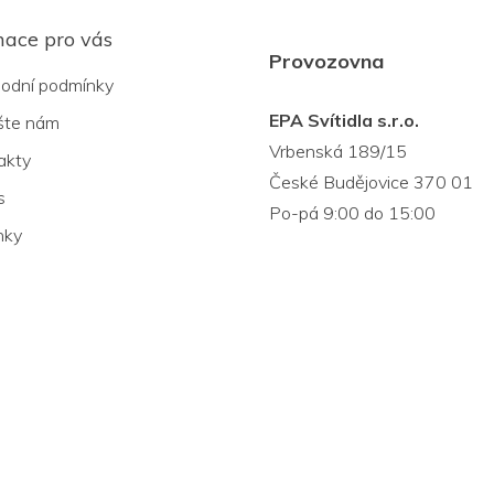
mace pro vás
Provozovna
odní podmínky
EPA Svítidla s.r.o.
šte nám
Vrbenská 189/15
akty
České Budějovice 370 01
s
Po-pá 9:00 do 15:00
nky