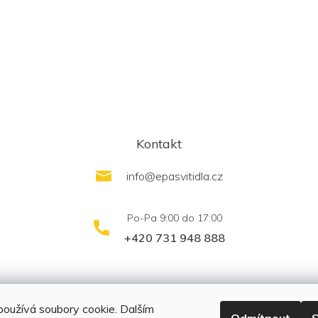
Kontakt
info
@
epasvitidla.cz
+420 731 948 888
outletsvítidel.cz
Montáž svítidel ELFAR s.r.o.
oužívá soubory cookie. Dalším