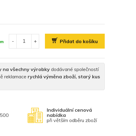
Přidat do košíku
em
y na všechny výrobky
dodávané společností
padě reklamace
rychlá výměna zboží, starý kus
Individuální cenová
1500
nabídka
při větším odběru zboží