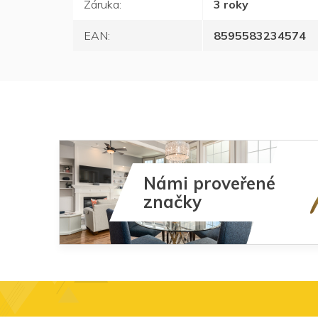
Záruka
:
3 roky
EAN
:
8595583234574
Námi proveřené
značky