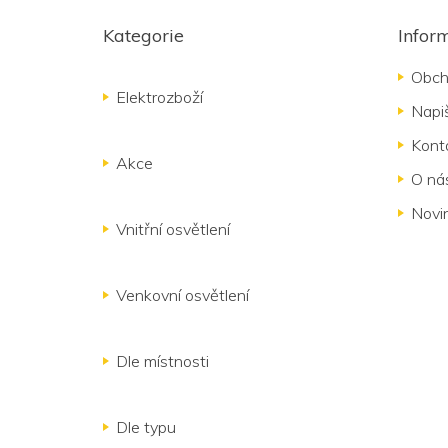
Z
á
Kategorie
Infor
p
a
Obch
t
Elektrozboží
Napi
í
Kont
Akce
O ná
Novi
Vnitřní osvětlení
Venkovní osvětlení
Dle místnosti
Dle typu