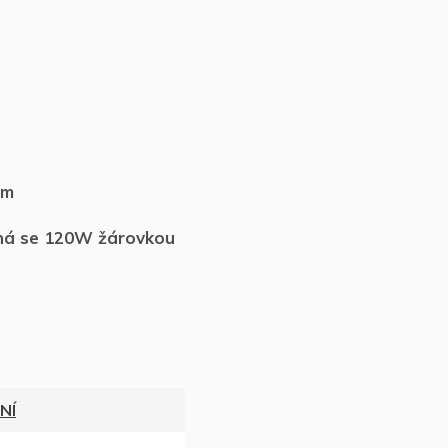
mm
elná se 120W žárovkou
NÍ