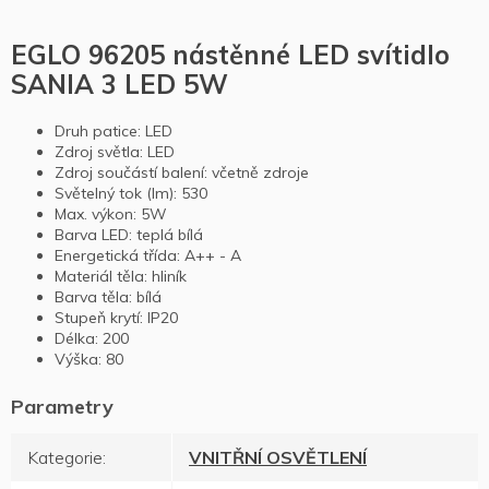
EGLO 96205 nástěnné LED svítidlo
SANIA 3 LED 5W
Druh patice: LED
Zdroj světla: LED
Zdroj součástí balení: včetně zdroje
Světelný tok (lm): 530
Max. výkon: 5W
Barva LED: teplá bílá
Energetická třída: A++ - A
Materiál těla: hliník
Barva těla: bílá
Stupeň krytí: IP20
Délka: 200
Výška: 80
Kategorie
:
VNITŘNÍ OSVĚTLENÍ