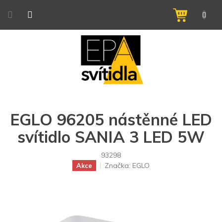
Přejít
na
NÁKUPNÍ
obsah
KOŠÍK
EGLO 96205 nástěnné LED
svítidlo SANIA 3 LED 5W
93298
Značka:
EGLO
Akce