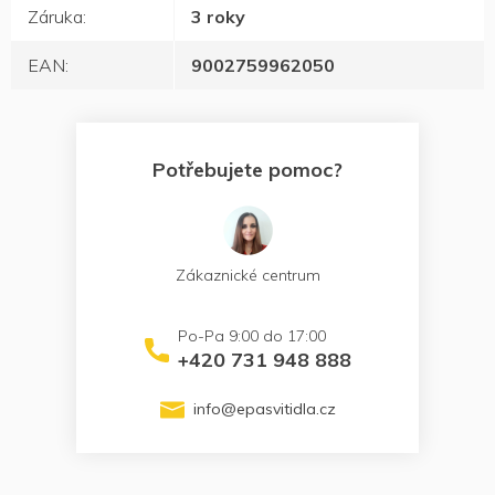
Záruka
:
3 roky
EAN
:
9002759962050
Potřebujete pomoc?
Zákaznické centrum
+420 731 948 888
info
@
epasvitidla.cz