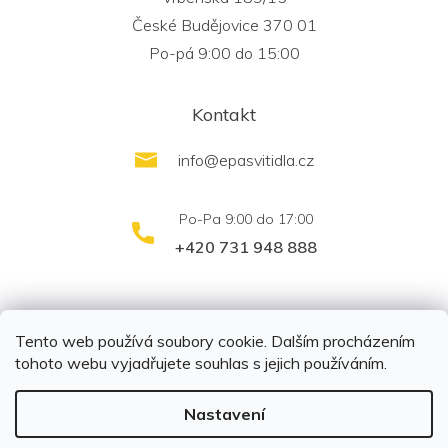
České Budějovice 370 01
Po-pá 9:00 do 15:00
Kontakt
info
@
epasvitidla.cz
+420 731 948 888
outletsvítidel.cz
Montáž svítidel ELFAR s.r.o.
Tento web používá soubory cookie. Dalším procházením
tohoto webu vyjadřujete souhlas s jejich používáním.
Nastavení
Copyright 2026
EPA svítidla s.r.o.
. Všechna práva