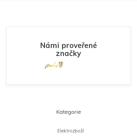
Námi proveřené
značky
Z
á
Kategorie
p
a
t
Elektrozboží
í