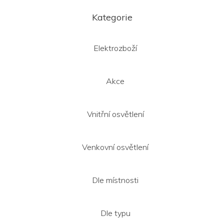
Z
á
Kategorie
p
a
t
Elektrozboží
í
Akce
Vnitřní osvětlení
Venkovní osvětlení
Dle místnosti
Dle typu