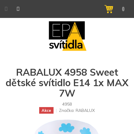
Přejít
na
NÁKUPNÍ
obsah
KOŠÍK
RABALUX 4958 Sweet
dětské svítidlo E14 1x MAX
7W
4958
Značka:
RABALUX
Akce