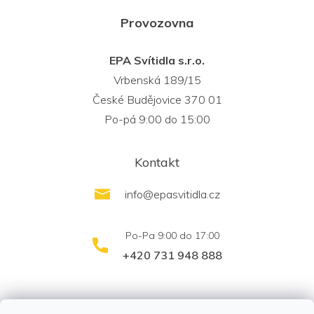
Provozovna
EPA Svítidla s.r.o.
Vrbenská 189/15
České Budějovice 370 01
Po-pá 9:00 do 15:00
Kontakt
info
@
epasvitidla.cz
+420 731 948 888
outletsvítidel.cz
Montáž svítidel ELFAR s.r.o.