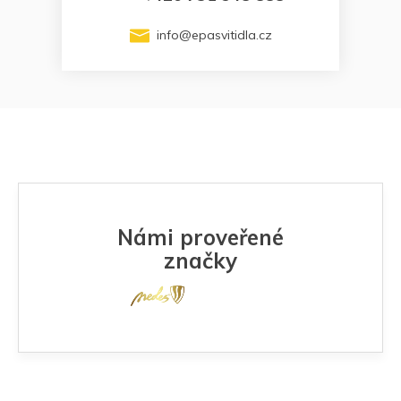
info
@
epasvitidla.cz
Námi proveřené
značky