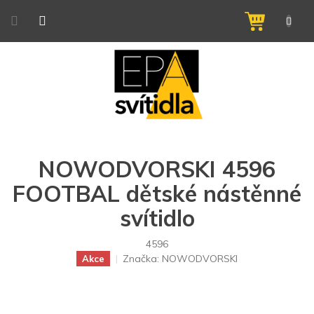
Přejít
na
NÁKUPNÍ
obsah
KOŠÍK
NOWODVORSKI 4596
FOOTBAL dětské nástěnné
svítidlo
4596
Značka:
NOWODVORSKI
Akce