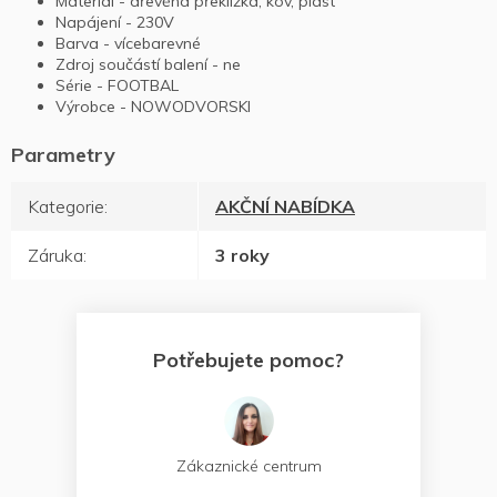
Materiál - dřevěná překližka, kov, plast
Napájení - 230V
Barva - vícebarevné
Zdroj součástí balení - ne
Série - FOOTBAL
Výrobce - NOWODVORSKI
Kategorie
:
AKČNÍ NABÍDKA
Záruka
:
3 roky
Potřebujete pomoc?
Zákaznické centrum