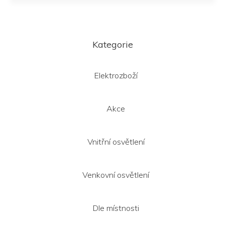
Z
á
Kategorie
p
a
t
Elektrozboží
í
Akce
Vnitřní osvětlení
Venkovní osvětlení
Dle místnosti