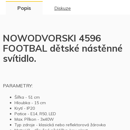
Popis
Diskuze
NOWODVORSKI 4596
FOOTBAL dětské nástěnné
svítidlo.
PARAMETRY:
Šířka - 51 cm
Hloubka - 15 cm
Krytí - IP20
Patice - E14, R50, LED
Max. Příkon - 3x40W
Typ zdroje - klasická nebo reflektorová žárovka