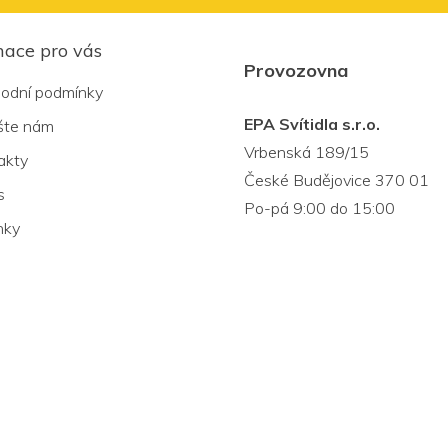
mace pro vás
Provozovna
odní podmínky
EPA Svítidla s.r.o.
šte nám
Vrbenská 189/15
akty
České Budějovice 370 01
s
Po-pá 9:00 do 15:00
nky