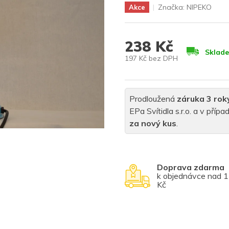
Značka:
NIPEKO
Akce
238 Kč
Sklad
197 Kč bez DPH
Měrná
cena:
Prodloužená
záruka 3 rok
EPa Svítidla s.r.o. a v pří
za nový kus
.
Doprava zdarma
k objednávce nad 
Kč