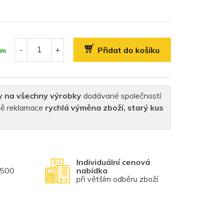
Přidat do košíku
em
y na všechny výrobky
dodávané společností
padě reklamace
rychlá výměna zboží, starý kus
Individuální cenová
1500
nabídka
při větším odběru zboží