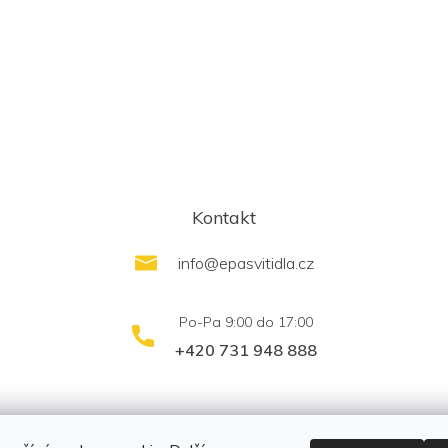
Kontakt
info
@
epasvitidla.cz
+420 731 948 888
outletsvítidel.cz
Montáž svítidel ELFAR s.r.o.