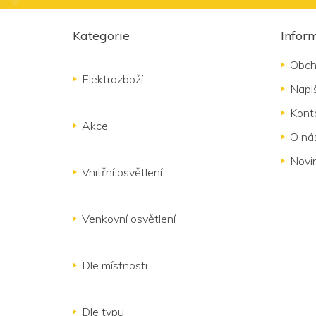
Z
á
Kategorie
Infor
p
a
Obch
t
Elektrozboží
Napi
í
Kont
Akce
O ná
Novi
Vnitřní osvětlení
Venkovní osvětlení
Dle místnosti
Dle typu