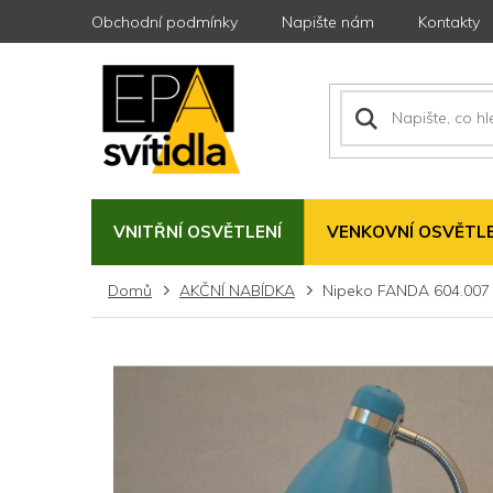
Přejít
Obchodní podmínky
Napište nám
Kontakty
na
obsah
VNITŘNÍ OSVĚTLENÍ
VENKOVNÍ OSVĚTLE
Domů
AKČNÍ NABÍDKA
Nipeko FANDA 604.007 