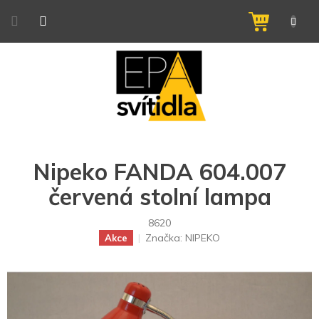
Přejít
na
NÁKUPNÍ
obsah
KOŠÍK
Nipeko FANDA 604.007
červená stolní lampa
8620
Značka:
NIPEKO
Akce