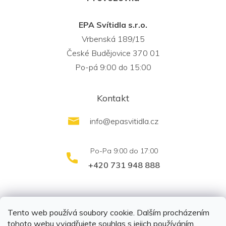
EPA Svítidla s.r.o.
Vrbenská 189/15
České Budějovice 370 01
Po-pá 9:00 do 15:00
Kontakt
info
@
epasvitidla.cz
+420 731 948 888
outletsvítidel.cz
Montáž svítidel ELFAR s.r.o.
Tento web používá soubory cookie. Dalším procházením
tohoto webu vyjadřujete souhlas s jejich používáním.