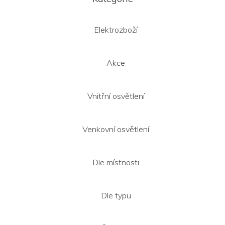
p
a
t
Elektrozboží
í
Akce
Vnitřní osvětlení
Venkovní osvětlení
Dle místnosti
Dle typu