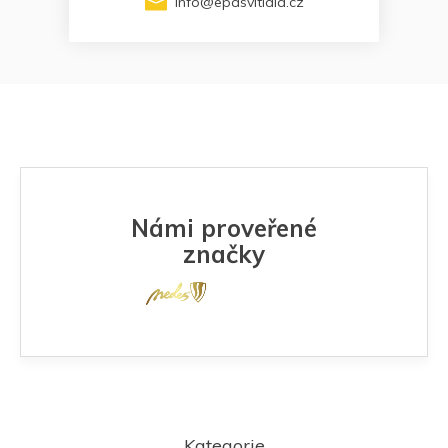
info
@
epasvitidla.cz
Námi proveřené
značky
Z
á
Kategorie