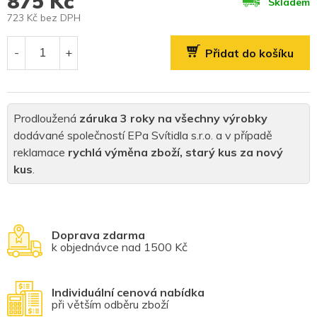
875 Kč
Skladem
723 Kč bez DPH
Měrná
cena:
Přidat do košíku
Prodloužená
záruka 3 roky na všechny výrobky
dodávané společností EPa Svítidla s.r.o. a v případě
reklamace
rychlá výměna zboží, starý kus za nový
kus
.
Doprava zdarma
k objednávce nad 1500 Kč
Individuální cenová nabídka
při větším odběru zboží