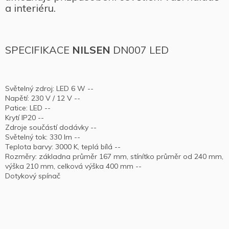
a interiéru.
SPECIFIKACE
NILSEN
DN007 LED
Světelný zdroj: LED 6 W --
Napětí: 230 V / 12 V --
Patice: LED --
Krytí IP20 --
Zdroje součástí dodávky --
Světelný tok: 330 lm --
Teplota barvy: 3000 K, teplá bílá --
Rozměry: základna průměr 167 mm, stínítko průměr od 240 mm,
výška 210 mm, celková výška 400 mm --
Dotykový spínač