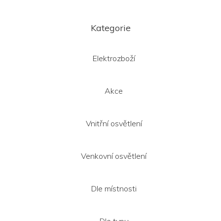
Z
á
Kategorie
p
a
t
Elektrozboží
í
Akce
Vnitřní osvětlení
Venkovní osvětlení
Dle místnosti
Dle typu