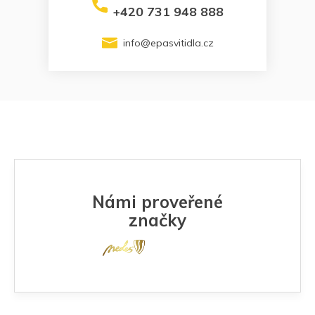
+420 731 948 888
info
@
epasvitidla.cz
Námi proveřené
značky