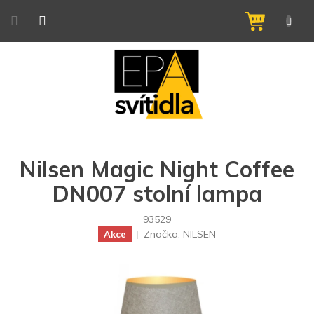
Přejít
na
NÁKUPNÍ
obsah
KOŠÍK
Nilsen Magic Night Coffee
DN007 stolní lampa
93529
Značka:
NILSEN
Akce