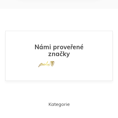
Námi proveřené
značky
Z
á
Kategorie
p
a