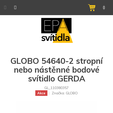
Přejít
na
NÁKUPNÍ
obsah
KOŠÍK
GLOBO 54640-2 stropní
nebo nástěnné bodové
svítidlo GERDA
GL_110380357
Značka:
GLOBO
Akce