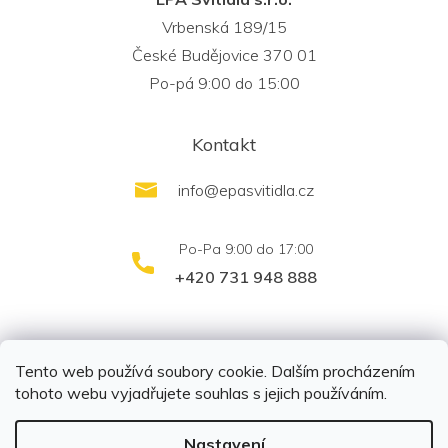
Vrbenská 189/15
České Budějovice 370 01
Po-pá 9:00 do 15:00
Kontakt
info
@
epasvitidla.cz
+420 731 948 888
outletsvítidel.cz
Montáž svítidel ELFAR s.r.o.
Tento web používá soubory cookie. Dalším procházením
tohoto webu vyjadřujete souhlas s jejich používáním.
Nastavení