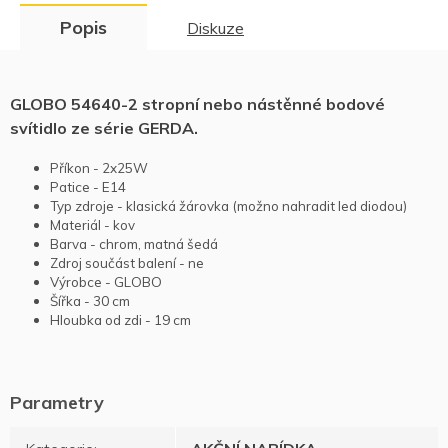
Popis
Diskuze
GLOBO 54640-2 stropní nebo nástěnné bodové
svítidlo ze série GERDA.
Příkon - 2x25W
Patice - E14
Typ zdroje - klasická žárovka (možno nahradit led diodou)
Materiál - kov
Barva - chrom, matná šedá
Zdroj součást balení - ne
Výrobce - GLOBO
Šířka - 30 cm
Hloubka od zdi - 19 cm