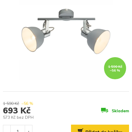
1 590 Kč
–56 %
1 590 Kč
–56 %
693 Kč
Skladem
573 Kč bez DPH
Měrná
cena: