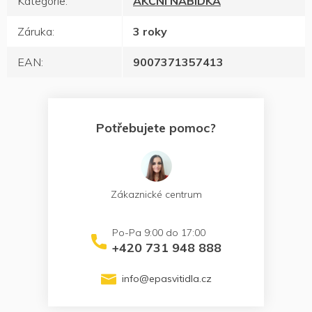
Kategorie
:
AKČNÍ NABÍDKA
Záruka
:
3 roky
EAN
:
9007371357413
Potřebujete pomoc?
Zákaznické centrum
+420 731 948 888
info
@
epasvitidla.cz