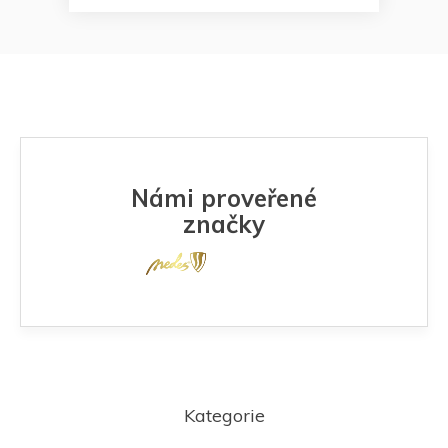
Námi proveřené
značky
Z
á
Kategorie
p