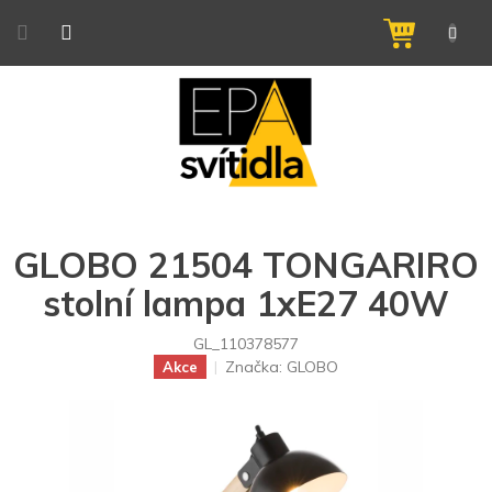
Přejít
na
NÁKUPNÍ
obsah
KOŠÍK
GLOBO 21504 TONGARIRO
stolní lampa 1xE27 40W
GL_110378577
Značka:
GLOBO
Akce