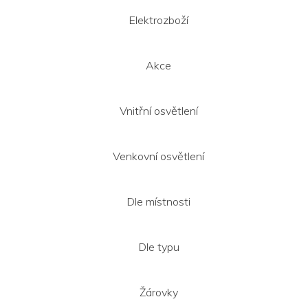
a
t
Elektrozboží
í
Akce
Vnitřní osvětlení
Venkovní osvětlení
Dle místnosti
Dle typu
Žárovky