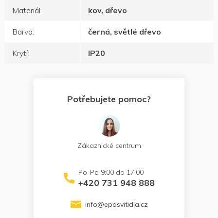
Materiál
:
kov, dřevo
Barva
:
černá, světlé dřevo
Krytí
:
IP20
Potřebujete pomoc?
Zákaznické centrum
+420 731 948 888
info
@
epasvitidla.cz