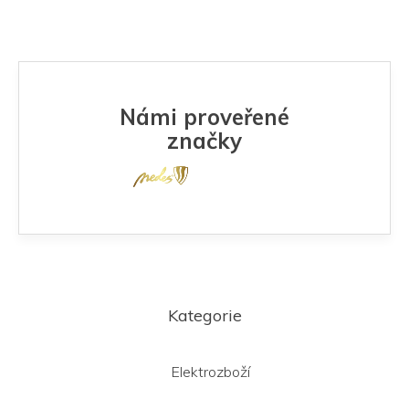
Námi proveřené
značky
Z
á
Kategorie
p
a
t
Elektrozboží
í