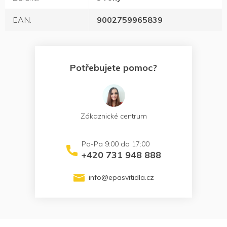
EAN
:
9002759965839
Potřebujete pomoc?
Zákaznické centrum
+420 731 948 888
info
@
epasvitidla.cz