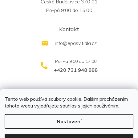
České Budějovice 370 01
Po-pá 9:00 do 15:00
Kontakt
info
@
epasvitidla.cz
+420 731 948 888
outletsvítidel.cz
Montáž svítidel ELFAR s.r.o.
Tento web používá soubory cookie. Dalším procházením
tohoto webu vyjadřujete souhlas s jejich používáním.
Nastavení
Copyright 2026
EPA svítidla s.r.o.
. Všechna práva
vyhrazena.
Upravit nastavení cookies