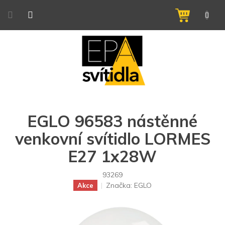
Přejít
na
NÁKUPNÍ
obsah
KOŠÍK
EGLO 96583 nástěnné
venkovní svítidlo LORMES
E27 1x28W
93269
Značka:
EGLO
Akce