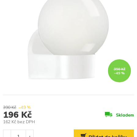
390 Kč
–49 %
390 Kč
–49 %
196 Kč
Skladem
162 Kč bez DPH
Měrná
cena: