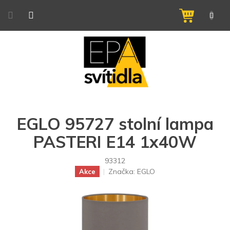
Přejít
na
NÁKUPNÍ
obsah
KOŠÍK
EGLO 95727 stolní lampa
PASTERI E14 1x40W
93312
Značka:
EGLO
Akce