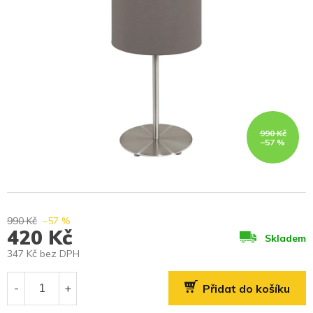
990 Kč
–57 %
990 Kč
–57 %
420 Kč
Skladem
347 Kč bez DPH
Měrná
cena:
Přidat do košíku