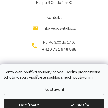
Po-pá 9:00 do 15:00
Kontakt
info
@
epasvitidla.cz
+420 731 948 888
outletsvítidel.cz
Montáž svítidel ELFAR s.r.o.
Tento web používá soubory cookie. Dalším procházením
tohoto webu vyjadřujete souhlas s jejich používáním.
Nastavení
Copyright 2026
EPA svítidla s.r.o.
. Všechna práva
vyhrazena.
Upravit nastavení cookies
Odmítnout
Souhlasím