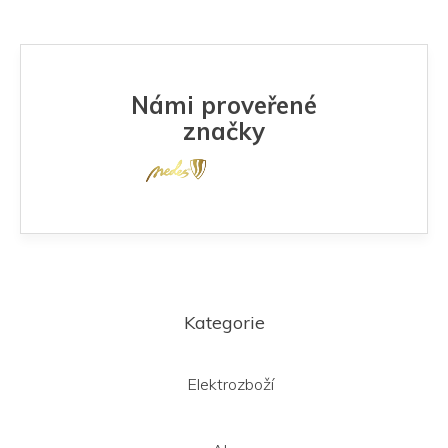
Námi proveřené
značky
Z
á
Kategorie
p
a
t
Elektrozboží
í