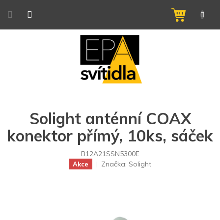
Přejít
na
NÁKUPNÍ
obsah
KOŠÍK
Solight anténní COAX
konektor přímý, 10ks, sáček
B12A21SSN5300E
Značka:
Solight
Akce