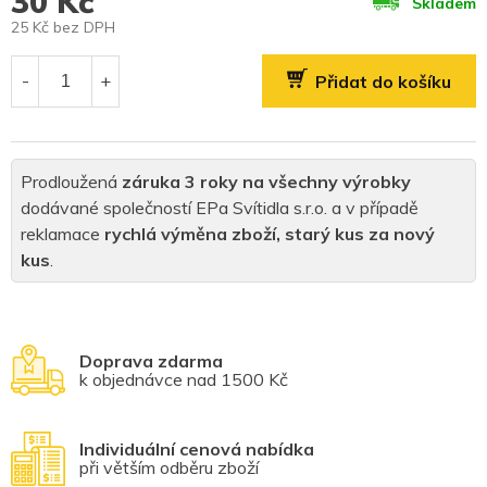
30 Kč
Skladem
25 Kč bez DPH
Měrná
cena:
Přidat do košíku
Prodloužená
záruka 3 roky na všechny výrobky
dodávané společností EPa Svítidla s.r.o. a v případě
reklamace
rychlá výměna zboží, starý kus za nový
kus
.
Doprava zdarma
k objednávce nad 1500 Kč
Individuální cenová nabídka
při větším odběru zboží