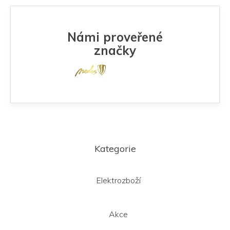
Námi proveřené
značky
Z
á
Kategorie
p
a
t
Elektrozboží
í
Akce