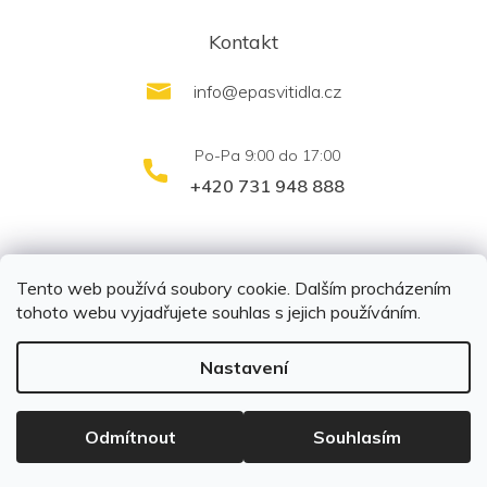
Kontakt
info
@
epasvitidla.cz
+420 731 948 888
outletsvítidel.cz
Montáž svítidel ELFAR s.r.o.
Tento web používá soubory cookie. Dalším procházením
tohoto webu vyjadřujete souhlas s jejich používáním.
Nastavení
Copyright 2026
EPA svítidla s.r.o.
. Všechna práva
vyhrazena.
Upravit nastavení cookies
Odmítnout
Souhlasím
Vytvořil Shoptet
|
Připravil Shoptetnamiru.cz