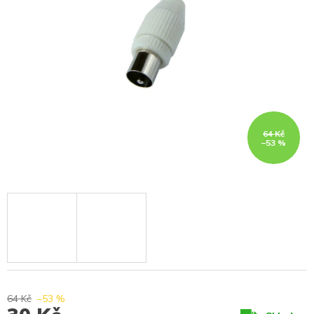
64 Kč
–53 %
64 Kč
–53 %